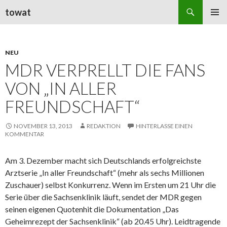
Suchen
towat
ZUM
PRIMÄR
INHALT
MENÜ
SPRINGEN
NEU
MDR VERPRELLT DIE FANS
VON „IN ALLER
FREUNDSCHAFT“
NOVEMBER 13, 2013
REDAKTION
HINTERLASSE EINEN
KOMMENTAR
Am 3. Dezember macht sich Deutschlands erfolgreichste
Arztserie „In aller Freundschaft“ (mehr als sechs Millionen
Zuschauer) selbst Konkurrenz. Wenn im Ersten um 21 Uhr die
Serie über die Sachsenklinik läuft, sendet der
MDR
gegen
seinen eigenen Quotenhit die Dokumentation „Das
Geheimrezept der Sachsenklinik“ (ab 20.45 Uhr). Leidtragende