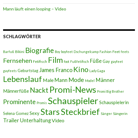
Mann läuft einen looping – Video
SCHLAGWÖRTER
Biografie
Bikini
Feet
Barfuß
Boy
boyfeet
Dschungelcamp
Fashion
feets
Film
Fernsehen
Füße
Gay
Fetifisch
foot
Fußfetifisch
gayfeet
Kino
James Franco
Geburtstag
gayfeets
Lady Gaga
Lebenslauf
Mode
Männer
Male
Mann
Model
Promi-News
Nackt
Männerfüße
Promi Big Brother
Schauspieler
Prominente
Schauspielerin
Promis
Stars
Steckbrief
Sexy
Selena Gomez
Sängerin
Sänger
Trailer
Unterhaltung
Video