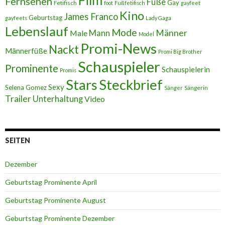
Film
Fernsehen
Füße
Gay
Fetifisch
foot
Fußfetifisch
gayfeet
Kino
James Franco
Geburtstag
gayfeets
Lady Gaga
Lebenslauf
Mode
Männer
Male
Mann
Model
Promi-News
Nackt
Männerfüße
Promi Big Brother
Schauspieler
Prominente
Schauspielerin
Promis
Stars
Steckbrief
Sexy
Selena Gomez
Sängerin
Sänger
Trailer
Unterhaltung
Video
SEITEN
Dezember
Geburtstag Prominente April
Geburtstag Prominente August
Geburtstag Prominente Dezember