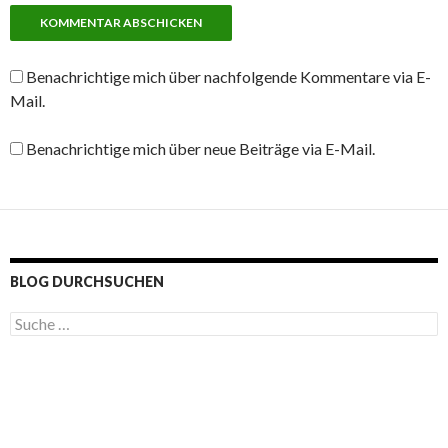
Benachrichtige mich über nachfolgende Kommentare via E-
Mail.
Benachrichtige mich über neue Beiträge via E-Mail.
BLOG DURCHSUCHEN
S
u
c
h
e
n
a
c