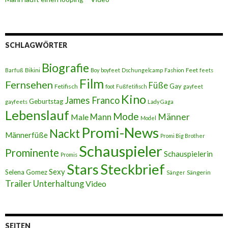
SCHLAGWÖRTER
Biografie
Bikini
Feet
Barfuß
Boy
boyfeet
Dschungelcamp
Fashion
feets
Film
Fernsehen
Füße
Gay
Fetifisch
foot
Fußfetifisch
gayfeet
Kino
James Franco
Geburtstag
gayfeets
Lady Gaga
Lebenslauf
Mode
Männer
Male
Mann
Model
Promi-News
Nackt
Männerfüße
Promi Big Brother
Schauspieler
Prominente
Schauspielerin
Promis
Stars
Steckbrief
Sexy
Selena Gomez
Sängerin
Sänger
Trailer
Unterhaltung
Video
SEITEN