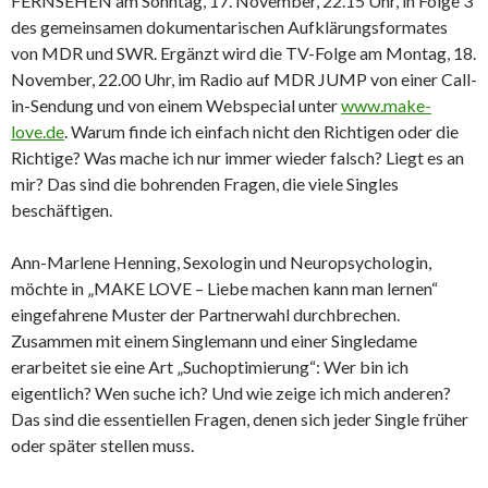
FERNSEHEN am Sonntag, 17. November, 22.15 Uhr, in Folge 3
des gemeinsamen dokumentarischen Aufklärungsformates
von MDR und SWR. Ergänzt wird die TV-Folge am Montag, 18.
November, 22.00 Uhr, im Radio auf MDR JUMP von einer Call-
in-Sendung und von einem Webspecial unter
www.make-
love.de
. Warum finde ich einfach nicht den Richtigen oder die
Richtige? Was mache ich nur immer wieder falsch? Liegt es an
mir? Das sind die bohrenden Fragen, die viele Singles
beschäftigen.
Ann-Marlene Henning, Sexologin und Neuropsychologin,
möchte in „MAKE LOVE – Liebe machen kann man lernen“
eingefahrene Muster der Partnerwahl durchbrechen.
Zusammen mit einem Singlemann und einer Singledame
erarbeitet sie eine Art „Suchoptimierung“: Wer bin ich
eigentlich? Wen suche ich? Und wie zeige ich mich anderen?
Das sind die essentiellen Fragen, denen sich jeder Single früher
oder später stellen muss.