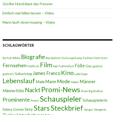
Großer Hund klaut das Fressen
Einfach mal fallen lassen – Video
Mann läuft einen looping – Video
SCHLAGWÖRTER
Biografie
Bikini
Feet
Barfuß
Boy
boyfeet
Dschungelcamp
Fashion
feets
Film
Fernsehen
Füße
Gay
Fetifisch
foot
Fußfetifisch
gayfeet
Kino
James Franco
Geburtstag
gayfeets
Lady Gaga
Lebenslauf
Mode
Männer
Male
Mann
Model
Promi-News
Nackt
Männerfüße
Promi Big Brother
Schauspieler
Prominente
Schauspielerin
Promis
Stars
Steckbrief
Sexy
Selena Gomez
Sängerin
Sänger