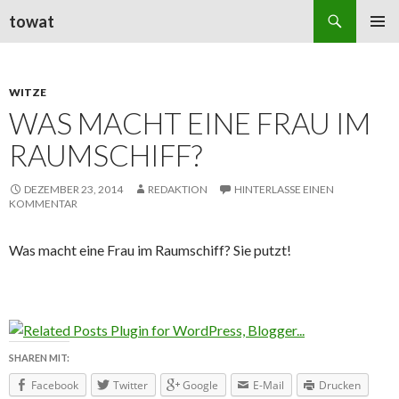
Suchen
towat
ZUM
PRIMÄR
INHALT
MENÜ
SPRINGEN
WITZE
WAS MACHT EINE FRAU IM
RAUMSCHIFF?
DEZEMBER 23, 2014
REDAKTION
HINTERLASSE EINEN
KOMMENTAR
Was macht eine Frau im Raumschiff? Sie putzt!
SHAREN MIT:
Facebook
Twitter
Google
E-Mail
Drucken