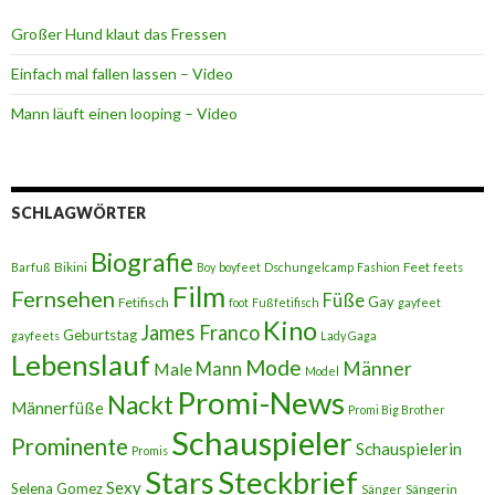
Großer Hund klaut das Fressen
Einfach mal fallen lassen – Video
Mann läuft einen looping – Video
SCHLAGWÖRTER
Biografie
Bikini
Feet
Barfuß
Boy
boyfeet
Dschungelcamp
Fashion
feets
Film
Fernsehen
Füße
Gay
Fetifisch
foot
Fußfetifisch
gayfeet
Kino
James Franco
Geburtstag
gayfeets
Lady Gaga
Lebenslauf
Mode
Männer
Male
Mann
Model
Promi-News
Nackt
Männerfüße
Promi Big Brother
Schauspieler
Prominente
Schauspielerin
Promis
Stars
Steckbrief
Sexy
Selena Gomez
Sängerin
Sänger