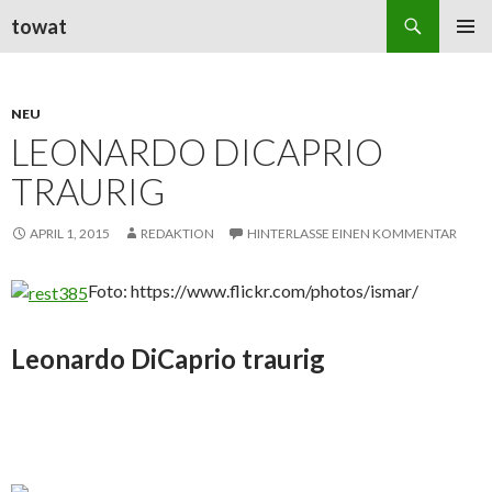
Suchen
towat
ZUM
PRIMÄR
INHALT
MENÜ
SPRINGEN
NEU
LEONARDO DICAPRIO
TRAURIG
APRIL 1, 2015
REDAKTION
HINTERLASSE EINEN KOMMENTAR
Foto: https://www.flickr.com/photos/ismar/
Leonardo DiCaprio traurig