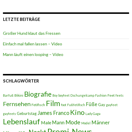
LETZTE BEITRÄGE
Großer Hund klaut das Fressen
Einfach mal fallen lassen – Video
Mann läuft einen looping – Video
SCHLAGWÖRTER
Biografie
Bikini
Feet
Barfuß
Boy
boyfeet
Dschungelcamp
Fashion
feets
Film
Fernsehen
Füße
Gay
Fetifisch
foot
Fußfetifisch
gayfeet
Kino
James Franco
Geburtstag
gayfeets
Lady Gaga
Lebenslauf
Mode
Männer
Male
Mann
Model
Promi-News