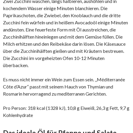
Zwei Zucchini waschen, längs halbieren, aushöhlen und in
kochendem Wasser einige Minuten blanchieren. Die
Paprikaschoten, die Zwiebel, den Knoblauch und die dritte
Zucchini fein würfeln und in heißem Avocadoöl einige Minuten
andünsten. Eine feuerfeste Form mit Öl ausstreichen, die
Zucchinihälften hineinlegen und mit dem Gemüse füllen. Die
Milch erhitzen und den Reibekäse darin lösen. Die Käsesauce
über die Zucchinihälften gießen und mit Kräutern bestreuen.
Die Zucchini im vorgeheizten Ofen 10-12 Minuten
überbacken.
Es muss nicht immer ein Wein zum Essen sein. „Méditerranée
Côte d’Azur“ passt mit seinem Hauch von Thymian und
Rosmarin hervorragend zu mediterranen Gerichten.
Pro Person: 318 kcal (1328 kJ), 10,8 g Eiweiß, 26,3 g Fett, 9,7 g
Kohlenhydrate
Das ideale Öl für Pfanne und Salate