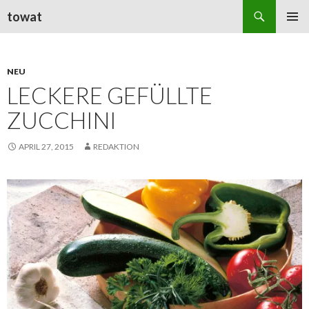
Suchen
towat
ZUM
PRIMÄR
INHALT
MENÜ
SPRINGEN
NEU
LECKERE GEFÜLLTE
ZUCCHINI
APRIL 27, 2015
REDAKTION