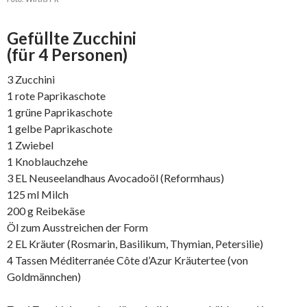
Gefüllte Zucchini
(für 4 Personen)
3 Zucchini
1 rote Paprikaschote
1 grüne Paprikaschote
1 gelbe Paprikaschote
1 Zwiebel
1 Knoblauchzehe
3 EL Neuseelandhaus Avocadoöl (Reformhaus)
125 ml Milch
200 g Reibekäse
Öl zum Ausstreichen der Form
2 EL Kräuter (Rosmarin, Basilikum, Thymian, Petersilie)
4 Tassen Méditerranée Côte d’Azur Kräutertee (von
Goldmännchen)