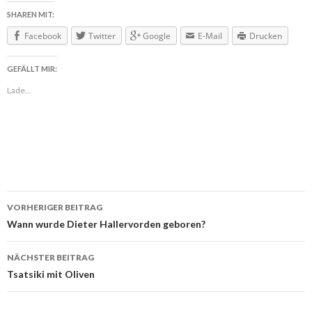
SHAREN MIT:
Facebook
Twitter
Google
E-Mail
Drucken
GEFÄLLT MIR:
Lade...
VORHERIGER BEITRAG
Beitragsnavigation
Wann wurde Dieter Hallervorden geboren?
NÄCHSTER BEITRAG
Tsatsiki mit Oliven