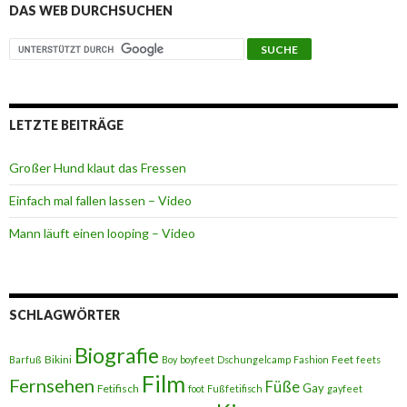
DAS WEB DURCHSUCHEN
LETZTE BEITRÄGE
Großer Hund klaut das Fressen
Einfach mal fallen lassen – Video
Mann läuft einen looping – Video
SCHLAGWÖRTER
Biografie
Bikini
Feet
Barfuß
Boy
boyfeet
Dschungelcamp
Fashion
feets
Film
Fernsehen
Füße
Gay
Fetifisch
foot
Fußfetifisch
gayfeet