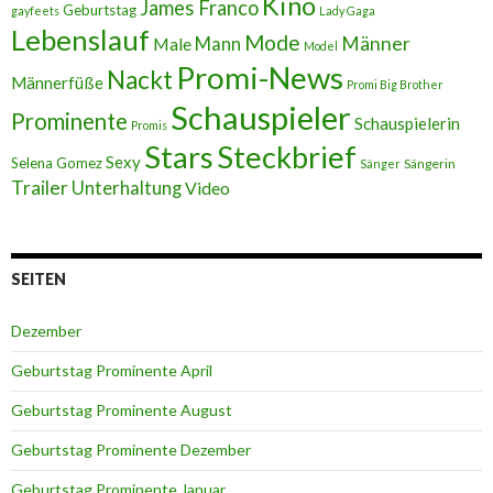
Kino
James Franco
Geburtstag
gayfeets
Lady Gaga
Lebenslauf
Mode
Männer
Male
Mann
Model
Promi-News
Nackt
Männerfüße
Promi Big Brother
Schauspieler
Prominente
Schauspielerin
Promis
Stars
Steckbrief
Sexy
Selena Gomez
Sängerin
Sänger
Trailer
Unterhaltung
Video
SEITEN
Dezember
Geburtstag Prominente April
Geburtstag Prominente August
Geburtstag Prominente Dezember
Geburtstag Prominente Januar