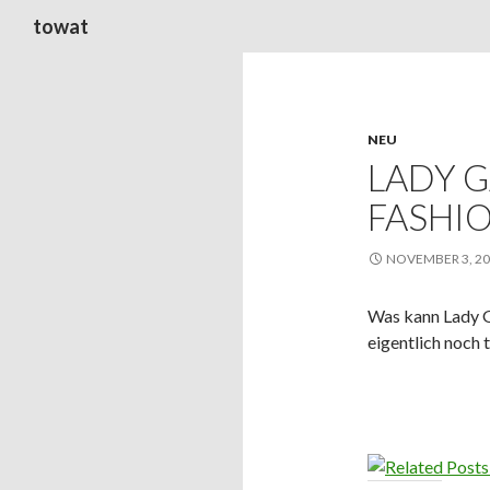
Suchen
towat
NEU
LADY 
FASHIO
NOVEMBER 3, 2
Was kann Lady 
eigentlich noch 