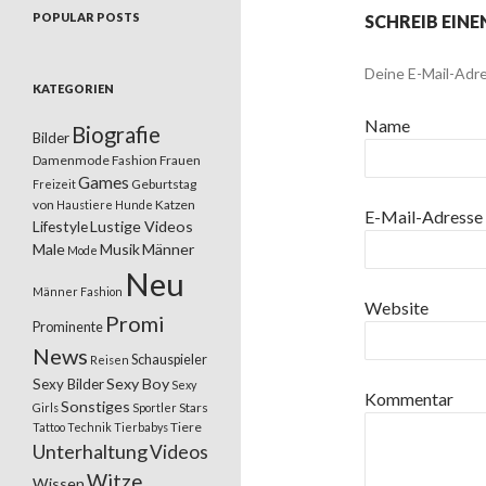
POPULAR POSTS
SCHREIB EIN
Deine E-Mail-Adre
KATEGORIEN
Name
Biografie
Bilder
Damenmode
Fashion
Frauen
Games
Geburtstag
Freizeit
von
Katzen
Haustiere
Hunde
E-Mail-Adresse
Lifestyle
Lustige Videos
Male
Musik
Männer
Mode
Neu
Männer Fashion
Website
Promi
Prominente
News
Schauspieler
Reisen
Sexy Boy
Sexy Bilder
Sexy
Kommentar
Sonstiges
Stars
Girls
Sportler
Tiere
Tattoo
Technik
Tierbabys
Unterhaltung
Videos
Witze
Wissen