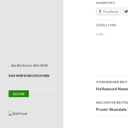
SHAREN MIT:
Facebook
GEFÄLLT MIR:
Lade...
…das Beste aus aller Welt
DAS WEB DURCHSUCHEN
VORHERIGER BEI
Beitrags
Hollywood News 
NÄCHSTER BEITR
Promi-Skandale