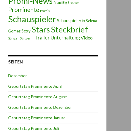
Promi-News
Promi Big Brother
Prominente
Promis
Schauspieler
Schauspielerin
Selena
Stars
Steckbrief
Sexy
Gomez
Trailer
Unterhaltung
Video
Sängerin
Sänger
SEITEN
Dezember
Geburtstag Prominente April
Geburtstag Prominente August
Geburtstag Prominente Dezember
Geburtstag Prominente Januar
Geburtstag Prominente Juli