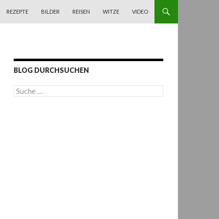
REZEPTE
BILDER
REISEN
WITZE
VIDEO
BLOG DURCHSUCHEN
S
u
c
h
e
n
a
c
h
: