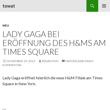
Suchen
towat
ZUM
PRIMÄR
INHALT
MENÜ
SPRINGEN
NEU
LADY GAGA BEI
ERÖFFNUNG DES H&MS AM
TIMES SQUARE
NOVEMBER 19, 2013
REDAKTION
HINTERLASSE EINEN
KOMMENTAR
Lady Gaga eröffnet feierlich die neue H&M Filiale am Times
Square in New York.