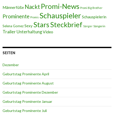
Promi-News
Nackt
Männerfüße
Promi Big Brother
Schauspieler
Prominente
Schauspielerin
Promis
Stars
Steckbrief
Sexy
Selena Gomez
Sängerin
Sänger
Trailer
Unterhaltung
Video
SEITEN
Dezember
Geburtstag Prominente April
Geburtstag Prominente August
Geburtstag Prominente Dezember
Geburtstag Prominente Januar
Geburtstag Prominente Juli