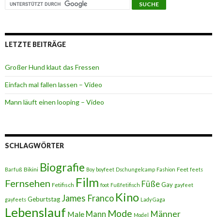
LETZTE BEITRÄGE
Großer Hund klaut das Fressen
Einfach mal fallen lassen – Video
Mann läuft einen looping – Video
SCHLAGWÖRTER
Biografie
Bikini
Feet
Barfuß
Boy
boyfeet
Dschungelcamp
Fashion
feets
Film
Fernsehen
Füße
Gay
Fetifisch
foot
Fußfetifisch
gayfeet
Kino
James Franco
Geburtstag
gayfeets
Lady Gaga
Lebenslauf
Mode
Männer
Male
Mann
Model