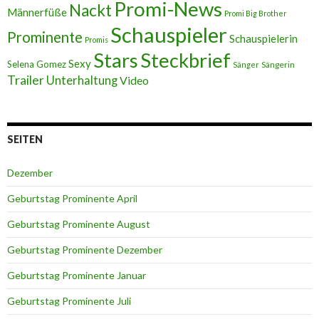
Promi-News
Nackt
Männerfüße
Promi Big Brother
Schauspieler
Prominente
Schauspielerin
Promis
Stars
Steckbrief
Sexy
Selena Gomez
Sängerin
Sänger
Trailer
Unterhaltung
Video
SEITEN
Dezember
Geburtstag Prominente April
Geburtstag Prominente August
Geburtstag Prominente Dezember
Geburtstag Prominente Januar
Geburtstag Prominente Juli