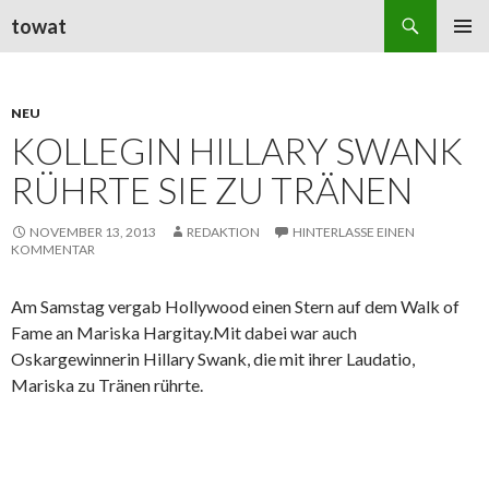
Suchen
towat
ZUM
PRIMÄR
INHALT
MENÜ
SPRINGEN
NEU
KOLLEGIN HILLARY SWANK
RÜHRTE SIE ZU TRÄNEN
NOVEMBER 13, 2013
REDAKTION
HINTERLASSE EINEN
KOMMENTAR
Am Samstag vergab Hollywood einen Stern auf dem Walk of
Fame an Mariska Hargitay.Mit dabei war auch
Oskargewinnerin Hillary Swank, die mit ihrer Laudatio,
Mariska zu Tränen rührte.