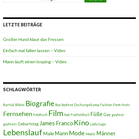
LETZTE BEITRÄGE
Großer Hund klaut das Fressen
Einfach mal fallen lassen – Video
Mann läuft einen looping – Video
SCHLAGWÖRTER
Biografie
Bikini
Feet
Barfuß
Boy
boyfeet
Dschungelcamp
Fashion
feets
Film
Fernsehen
Füße
Gay
Fetifisch
foot
Fußfetifisch
gayfeet
Kino
James Franco
Geburtstag
gayfeets
Lady Gaga
Lebenslauf
Mode
Männer
Male
Mann
Model