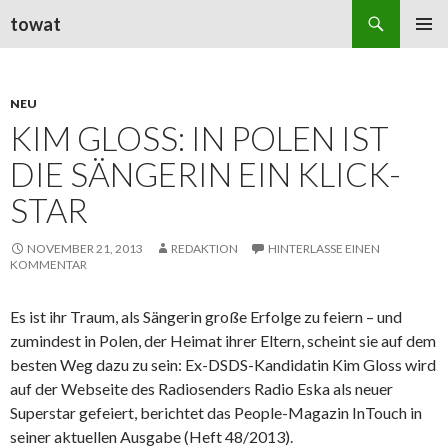
Suchen
towat
ZUM
PRIMÄR
INHALT
MENÜ
SPRINGEN
NEU
KIM GLOSS: IN POLEN IST
DIE SÄNGERIN EIN KLICK-
STAR
NOVEMBER 21, 2013
REDAKTION
HINTERLASSE EINEN
KOMMENTAR
Es ist ihr Traum, als Sängerin große Erfolge zu feiern – und
zumindest in Polen, der Heimat ihrer Eltern, scheint sie auf dem
besten Weg dazu zu sein: Ex-DSDS-Kandidatin Kim Gloss wird
auf der Webseite des Radiosenders Radio Eska als neuer
Superstar gefeiert, berichtet das People-Magazin InTouch in
seiner aktuellen Ausgabe (Heft 48/2013).