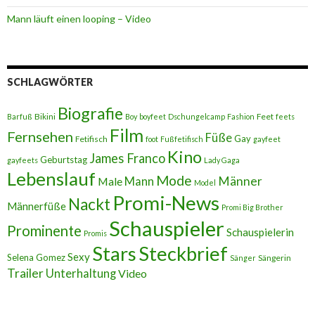
Mann läuft einen looping – Video
SCHLAGWÖRTER
Biografie
Bikini
Feet
Barfuß
Boy
boyfeet
Dschungelcamp
Fashion
feets
Film
Fernsehen
Füße
Gay
Fetifisch
foot
Fußfetifisch
gayfeet
Kino
James Franco
Geburtstag
gayfeets
Lady Gaga
Lebenslauf
Mode
Männer
Male
Mann
Model
Promi-News
Nackt
Männerfüße
Promi Big Brother
Schauspieler
Prominente
Schauspielerin
Promis
Stars
Steckbrief
Sexy
Selena Gomez
Sängerin
Sänger
Trailer
Unterhaltung
Video