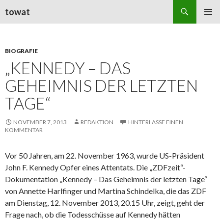
Suchen
towat
ZUM
PRIMÄR
INHALT
MENÜ
SPRINGEN
BIOGRAFIE
„KENNEDY – DAS
GEHEIMNIS DER LETZTEN
TAGE“
NOVEMBER 7, 2013
REDAKTION
HINTERLASSE EINEN
KOMMENTAR
Vor 50 Jahren, am 22. November 1963, wurde US-Präsident
John F. Kennedy Opfer eines Attentats. Die „ZDFzeit“-
Dokumentation „Kennedy – Das Geheimnis der letzten Tage“
von Annette Harlfinger und Martina Schindelka, die das ZDF
am Dienstag, 12. November 2013, 20.15 Uhr, zeigt, geht der
Frage nach, ob die Todesschüsse auf Kennedy hätten