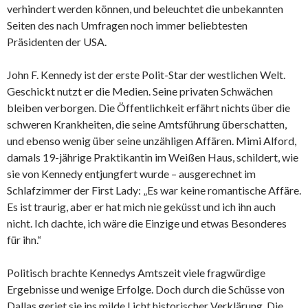
verhindert werden können, und beleuchtet die unbekannten
Seiten des nach Umfragen noch immer beliebtesten
Präsidenten der USA.
John F. Kennedy ist der erste Polit-Star der westlichen Welt.
Geschickt nutzt er die Medien. Seine privaten Schwächen
bleiben verborgen. Die Öffentlichkeit erfährt nichts über die
schweren
Krankheiten
, die seine Amtsführung überschatten,
und ebenso wenig über seine unzähligen Affären. Mimi Alford,
damals 19-jährige Praktikantin im Weißen Haus, schildert, wie
sie von Kennedy entjungfert wurde – ausgerechnet im
Schlafzimmer der First Lady: „Es war keine romantische Affäre.
Es ist traurig, aber er hat mich nie geküsst und ich ihn auch
nicht. Ich dachte, ich wäre die Einzige und etwas Besonderes
für ihn.“
Politisch brachte Kennedys Amtszeit viele fragwürdige
Ergebnisse und wenige Erfolge. Doch durch die Schüsse von
Dallas geriet sie ins milde Licht historischer Verklärung. Die