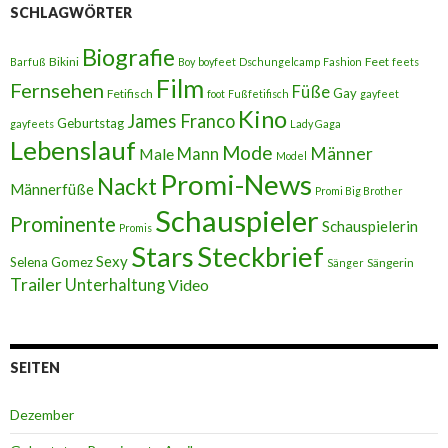
SCHLAGWÖRTER
Biografie
Bikini
Feet
Barfuß
Boy
boyfeet
Dschungelcamp
Fashion
feets
Film
Fernsehen
Füße
Gay
Fetifisch
foot
Fußfetifisch
gayfeet
Kino
James Franco
Geburtstag
gayfeets
Lady Gaga
Lebenslauf
Mode
Männer
Male
Mann
Model
Promi-News
Nackt
Männerfüße
Promi Big Brother
Schauspieler
Prominente
Schauspielerin
Promis
Stars
Steckbrief
Sexy
Selena Gomez
Sängerin
Sänger
Trailer
Unterhaltung
Video
SEITEN
Dezember