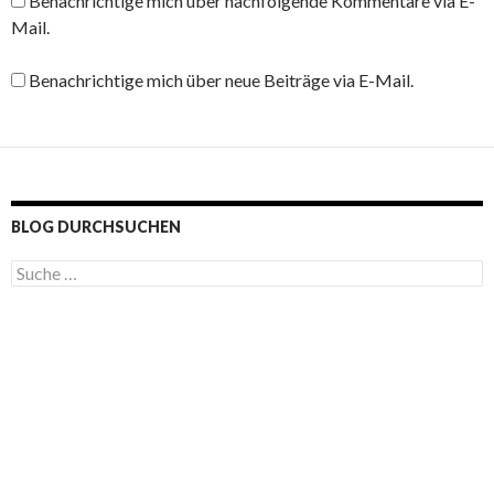
Benachrichtige mich über nachfolgende Kommentare via E-
Mail.
Benachrichtige mich über neue Beiträge via E-Mail.
BLOG DURCHSUCHEN
S
u
c
h
e
n
a
c
h
: