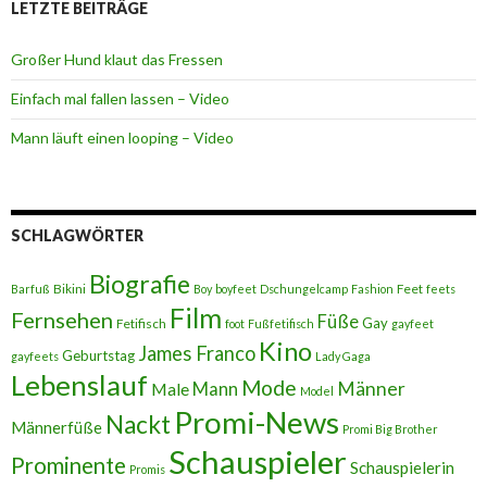
LETZTE BEITRÄGE
Großer Hund klaut das Fressen
Einfach mal fallen lassen – Video
Mann läuft einen looping – Video
SCHLAGWÖRTER
Biografie
Bikini
Feet
Barfuß
Boy
boyfeet
Dschungelcamp
Fashion
feets
Film
Fernsehen
Füße
Gay
Fetifisch
foot
Fußfetifisch
gayfeet
Kino
James Franco
Geburtstag
gayfeets
Lady Gaga
Lebenslauf
Mode
Männer
Male
Mann
Model
Promi-News
Nackt
Männerfüße
Promi Big Brother
Schauspieler
Prominente
Schauspielerin
Promis