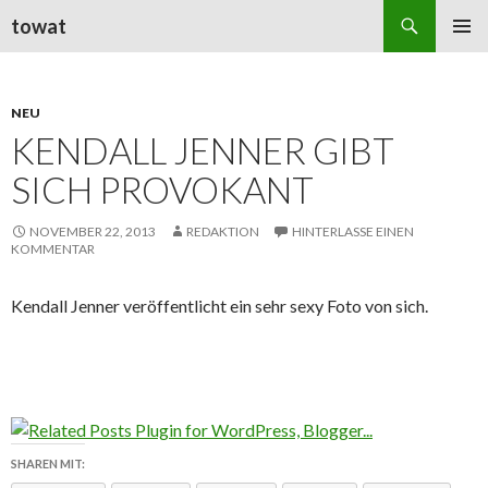
Suchen
towat
ZUM
PRIMÄR
INHALT
MENÜ
SPRINGEN
NEU
KENDALL JENNER GIBT
SICH PROVOKANT
NOVEMBER 22, 2013
REDAKTION
HINTERLASSE EINEN
KOMMENTAR
Kendall Jenner veröffentlicht ein sehr sexy Foto von sich.
SHAREN MIT: