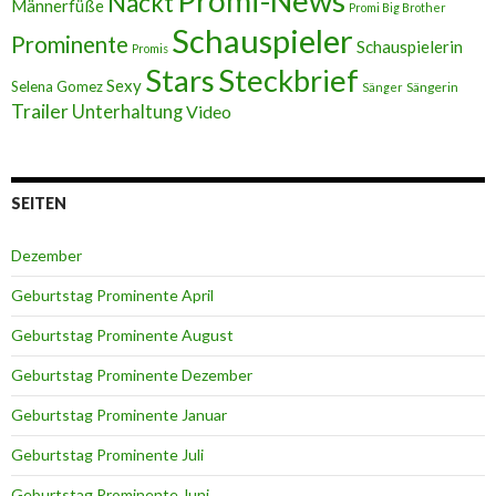
Promi-News
Nackt
Männerfüße
Promi Big Brother
Schauspieler
Prominente
Schauspielerin
Promis
Stars
Steckbrief
Sexy
Selena Gomez
Sängerin
Sänger
Trailer
Unterhaltung
Video
SEITEN
Dezember
Geburtstag Prominente April
Geburtstag Prominente August
Geburtstag Prominente Dezember
Geburtstag Prominente Januar
Geburtstag Prominente Juli
Geburtstag Prominente Juni