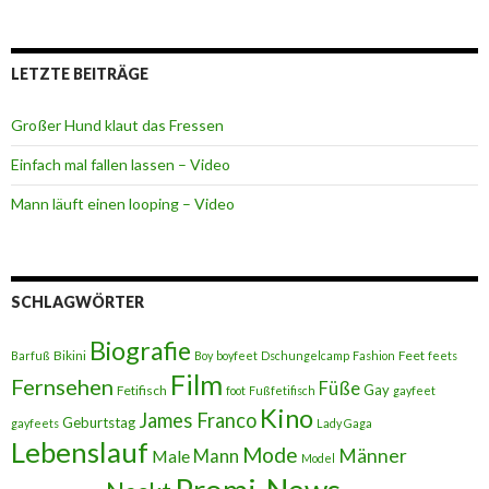
LETZTE BEITRÄGE
Großer Hund klaut das Fressen
Einfach mal fallen lassen – Video
Mann läuft einen looping – Video
SCHLAGWÖRTER
Biografie
Bikini
Feet
Barfuß
Boy
boyfeet
Dschungelcamp
Fashion
feets
Film
Fernsehen
Füße
Gay
Fetifisch
foot
Fußfetifisch
gayfeet
Kino
James Franco
Geburtstag
gayfeets
Lady Gaga
Lebenslauf
Mode
Männer
Male
Mann
Model