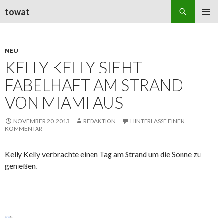
Suchen
towat
ZUM
PRIMÄR
INHALT
MENÜ
SPRINGEN
NEU
KELLY KELLY SIEHT
FABELHAFT AM STRAND
VON MIAMI AUS
NOVEMBER 20, 2013
REDAKTION
HINTERLASSE EINEN
KOMMENTAR
Kelly Kelly verbrachte einen Tag am Strand um die Sonne zu
genießen.