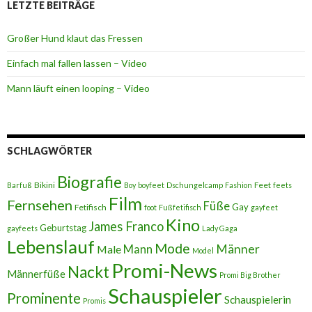
LETZTE BEITRÄGE
Großer Hund klaut das Fressen
Einfach mal fallen lassen – Video
Mann läuft einen looping – Video
SCHLAGWÖRTER
Biografie
Bikini
Feet
Barfuß
Boy
boyfeet
Dschungelcamp
Fashion
feets
Film
Fernsehen
Füße
Gay
Fetifisch
foot
Fußfetifisch
gayfeet
Kino
James Franco
Geburtstag
gayfeets
Lady Gaga
Lebenslauf
Mode
Männer
Male
Mann
Model
Promi-News
Nackt
Männerfüße
Promi Big Brother
Schauspieler
Prominente
Schauspielerin
Promis