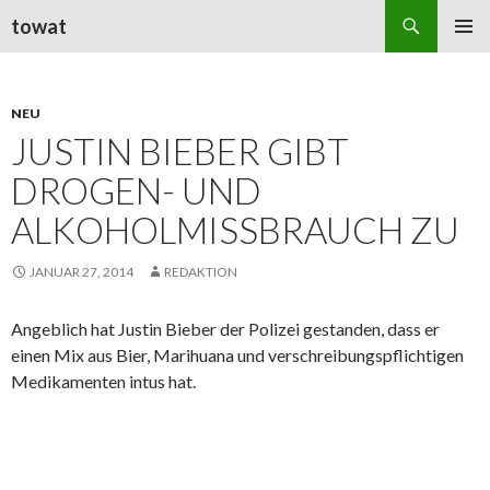
Suchen
towat
ZUM
PRIMÄR
INHALT
MENÜ
SPRINGEN
NEU
JUSTIN BIEBER GIBT
DROGEN- UND
ALKOHOLMISSBRAUCH ZU
JANUAR 27, 2014
REDAKTION
Angeblich hat Justin Bieber der Polizei gestanden, dass er
einen Mix aus Bier, Marihuana und verschreibungspflichtigen
Medikamenten intus hat.