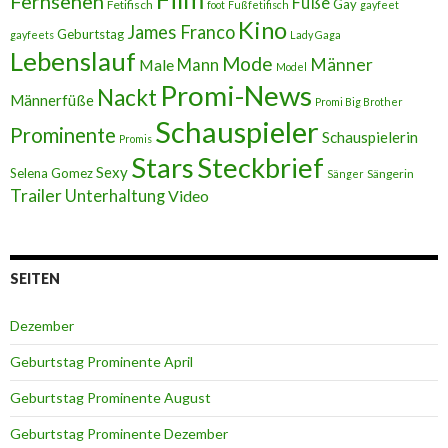
Fernsehen
Füße
Gay
Fetifisch
foot
Fußfetifisch
gayfeet
Kino
James Franco
Geburtstag
gayfeets
Lady Gaga
Lebenslauf
Mode
Männer
Male
Mann
Model
Promi-News
Nackt
Männerfüße
Promi Big Brother
Schauspieler
Prominente
Schauspielerin
Promis
Stars
Steckbrief
Sexy
Selena Gomez
Sängerin
Sänger
Trailer
Unterhaltung
Video
SEITEN
Dezember
Geburtstag Prominente April
Geburtstag Prominente August
Geburtstag Prominente Dezember