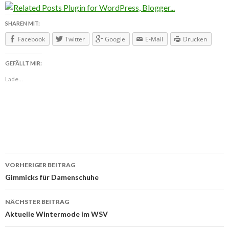
SHAREN MIT:
Facebook
Twitter
Google
E-Mail
Drucken
GEFÄLLT MIR:
Lade...
VORHERIGER BEITRAG
Beitragsnavigation
Gimmicks für Damenschuhe
NÄCHSTER BEITRAG
Aktuelle Wintermode im WSV