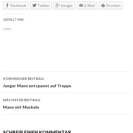
Facebook
Twitter
Google
E-Mail
Drucken
GEFÄLLT MIR:
Lade...
VORHERIGER BEITRAG
Beitragsnavigation
Junger Mann entspannt auf Treppe
NÄCHSTER BEITRAG
Mann mit Muskeln
SCHREIB EINEN KOMMENTAR