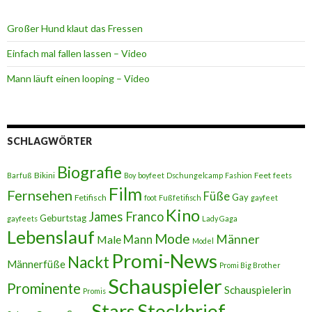
Großer Hund klaut das Fressen
Einfach mal fallen lassen – Video
Mann läuft einen looping – Video
SCHLAGWÖRTER
Biografie
Bikini
Feet
Barfuß
Boy
boyfeet
Dschungelcamp
Fashion
feets
Film
Fernsehen
Füße
Gay
Fetifisch
foot
Fußfetifisch
gayfeet
Kino
James Franco
Geburtstag
gayfeets
Lady Gaga
Lebenslauf
Mode
Männer
Male
Mann
Model
Promi-News
Nackt
Männerfüße
Promi Big Brother
Schauspieler
Prominente
Schauspielerin
Promis
Stars
Steckbrief