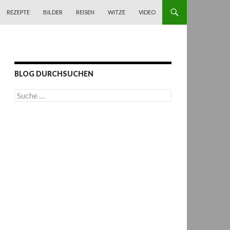
REZEPTE
BILDER
REISEN
WITZE
VIDEO
BLOG DURCHSUCHEN
S
u
c
h
e
n
a
c
h
: