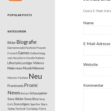
Deine E-Mail-Adre
POPULAR POSTS
Name
KATEGORIEN
Biografie
Bilder
E-Mail-Adresse
Damenmode
Fashion
Frauen
Games
Geburtstag
Freizeit
von
Katzen
Haustiere
Hunde
Lifestyle
Lustige Videos
Website
Male
Musik
Männer
Mode
Neu
Männer Fashion
Promi
Kommentar
Prominente
News
Schauspieler
Reisen
Sexy Boy
Sexy Bilder
Sexy
Sonstiges
Stars
Girls
Sportler
Tiere
Tattoo
Technik
Tierbabys