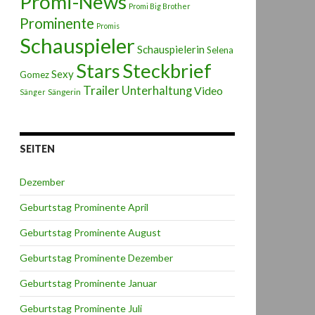
Promi-News
Promi Big Brother
Prominente
Promis
Schauspieler
Schauspielerin
Selena
Stars
Steckbrief
Sexy
Gomez
Trailer
Unterhaltung
Video
Sängerin
Sänger
SEITEN
Dezember
Geburtstag Prominente April
Geburtstag Prominente August
Geburtstag Prominente Dezember
Geburtstag Prominente Januar
Geburtstag Prominente Juli