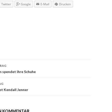
Twitter
Google
E-Mail
Drucken
TRAG
navigation
m spendet ihre Schuhe
AG
et Kendall Jenner
EN KOMMENTAR