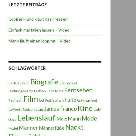
LETZTE BEITRÄGE
Großer Hund klaut das Fressen
Einfach mal fallen lassen – Video
Mann läuft einen looping – Video
SCHLAGWÖRTER
Biografie
Bikini
Barfuß
Boy
boyfeet
Fernsehen
Feet
Dschungelcamp
Fashion
feets
Film
Füße
Gay
Fetifisch
foot
Fußfetifisch
gayfeet
Kino
James Franco
Geburtstag
gayfeets
Lady
Lebenslauf
Mode
Male
Mann
Gaga
Nackt
Männer
Männerfüße
Model