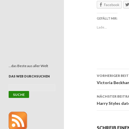
Facebook
GEFÄLLT MIR:
Lade...
…das Beste aus aller Welt
VORHERIGER BEI
DAS WEB DURCHSUCHEN
Beitrags
Victoria Beckha
NÄCHSTER BEITR
Harry Styles dat
SCHREIB EIN