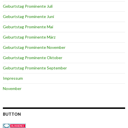
Geburtstag Prominente Juli
Geburtstag Prominente Juni
Geburtstag Prominente Mai
Geburtstag Prominente März
Geburtstag Prominente November
Geburtstag Prominente Oktober
Geburtstag Prominente September
Impressum
November
BUTTON