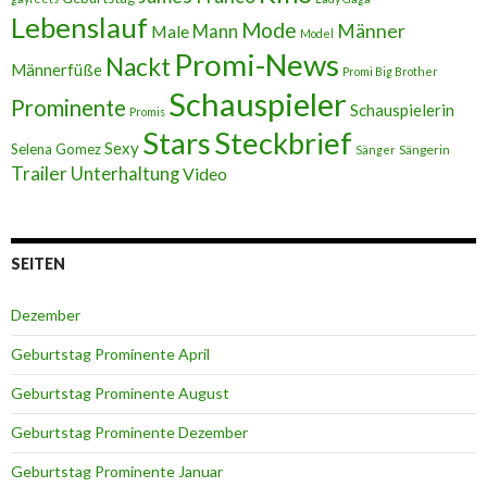
Lebenslauf
Mode
Männer
Male
Mann
Model
Promi-News
Nackt
Männerfüße
Promi Big Brother
Schauspieler
Prominente
Schauspielerin
Promis
Stars
Steckbrief
Sexy
Selena Gomez
Sängerin
Sänger
Trailer
Unterhaltung
Video
SEITEN
Dezember
Geburtstag Prominente April
Geburtstag Prominente August
Geburtstag Prominente Dezember
Geburtstag Prominente Januar