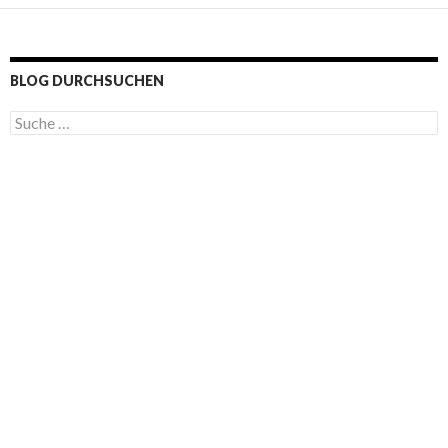
BLOG DURCHSUCHEN
S
u
c
h
e
n
a
c
h
: