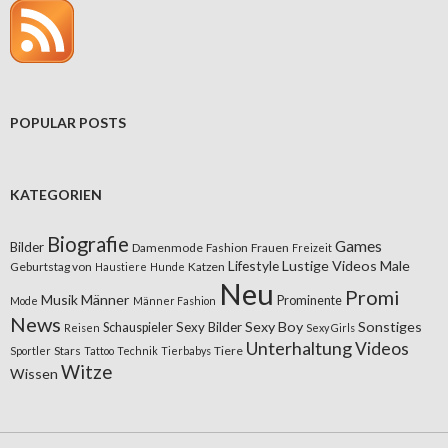
POPULAR POSTS
KATEGORIEN
Biografie
Games
Bilder
Damenmode
Fashion
Frauen
Freizeit
Lifestyle
Lustige Videos
Male
Geburtstag von
Katzen
Haustiere
Hunde
Neu
Promi
Musik
Männer
Prominente
Mode
Männer Fashion
News
Sexy Boy
Sonstiges
Sexy Bilder
Schauspieler
Reisen
Sexy Girls
Unterhaltung
Videos
Stars
Tiere
Sportler
Tattoo
Technik
Tierbabys
Witze
Wissen