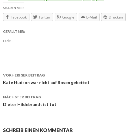
SHAREN MIT:
Facebook
Twitter
Google
E-Mail
Drucken
GEFÄLLT MIR:
Lade...
VORHERIGER BEITRAG
Beitragsnavigation
Kate Hudson war nicht auf Rosen gebettet
NÄCHSTER BEITRAG
Dieter Hildebrandt ist tot
SCHREIB EINEN KOMMENTAR