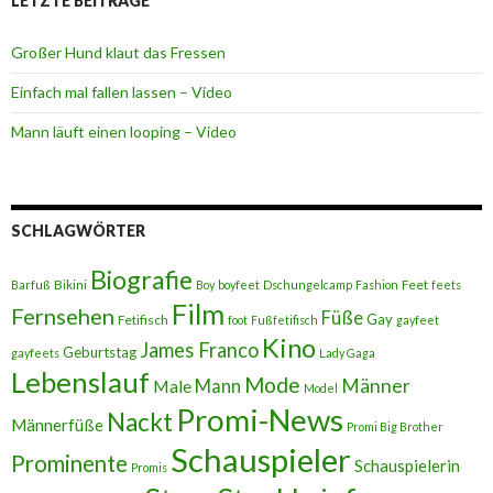
LETZTE BEITRÄGE
Großer Hund klaut das Fressen
Einfach mal fallen lassen – Video
Mann läuft einen looping – Video
SCHLAGWÖRTER
Biografie
Bikini
Feet
Barfuß
Boy
boyfeet
Dschungelcamp
Fashion
feets
Film
Fernsehen
Füße
Gay
Fetifisch
foot
Fußfetifisch
gayfeet
Kino
James Franco
Geburtstag
gayfeets
Lady Gaga
Lebenslauf
Mode
Männer
Male
Mann
Model
Promi-News
Nackt
Männerfüße
Promi Big Brother
Schauspieler
Prominente
Schauspielerin
Promis