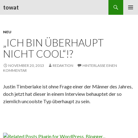
Suchen
towat
ZUM
PRIMÄR
INHALT
MENÜ
SPRINGEN
NEU
„ICH BIN ÜBERHAUPT
NICHT COOL“!?
NOVEMBER 20, 2013
REDAKTION
HINTERLASSE EINEN
KOMMENTAR
Justin Timberlake ist ohne Frage einer der Männer des Jahres,
doch jetzt hat dieser in einem Interview behauptet der so
ziemlich uncoolste Typ überhaupt zu sein.