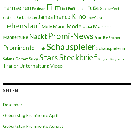
Film
Fernsehen
Füße
Gay
Fetifisch
foot
Fußfetifisch
gayfeet
Kino
James Franco
Geburtstag
gayfeets
Lady Gaga
Lebenslauf
Mode
Männer
Male
Mann
Model
Promi-News
Nackt
Männerfüße
Promi Big Brother
Schauspieler
Prominente
Schauspielerin
Promis
Stars
Steckbrief
Sexy
Selena Gomez
Sängerin
Sänger
Trailer
Unterhaltung
Video
SEITEN
Dezember
Geburtstag Prominente April
Geburtstag Prominente August