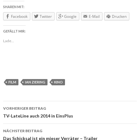
SHAREN MIT:
Facebook
Twitter
Google
E-Mail
Drucken
GEFÄLLT MIR:
Lade...
FILM
IAN ZIERING
KINO
VORHERIGER BEITRAG
Beitragsnavigation
TV-LateLine auch 2014 in EinsPlus
NÄCHSTER BEITRAG
Das Schicksal ist ein mieser Verräter – Trailer