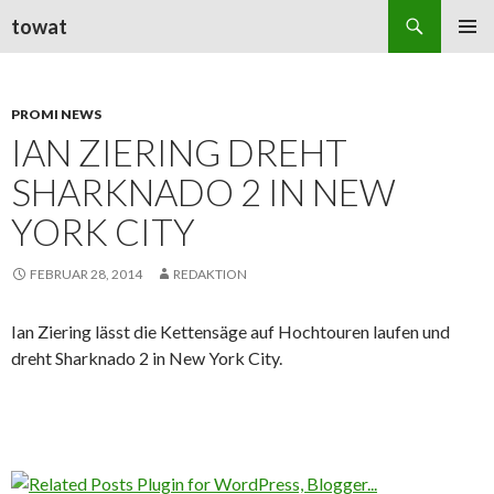
Suchen
towat
ZUM
PRIMÄR
INHALT
MENÜ
SPRINGEN
PROMI NEWS
IAN ZIERING DREHT
SHARKNADO 2 IN NEW
YORK CITY
FEBRUAR 28, 2014
REDAKTION
Ian Ziering lässt die Kettensäge auf Hochtouren laufen und
dreht Sharknado 2 in New York City.