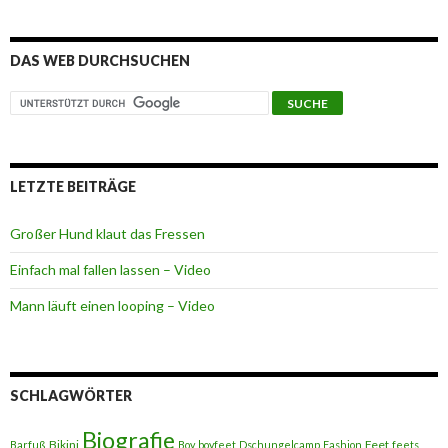
DAS WEB DURCHSUCHEN
LETZTE BEITRÄGE
Großer Hund klaut das Fressen
Einfach mal fallen lassen – Video
Mann läuft einen looping – Video
SCHLAGWÖRTER
Biografie
Bikini
Feet
Barfuß
Boy
boyfeet
Dschungelcamp
Fashion
feets