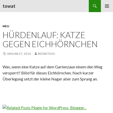
Suchen
towat
ZUM
PRIMÄR
INHALT
MENÜ
SPRINGEN
NEU
HÜRDENLAUF: KATZE
GEGEN EICHHÖRNCHEN
JANUAR 27, 2014
REDAKTION
Was, wenn eine Katze auf dem Gartenzaun einem den Weg
versperrt? Blöd für dieses Eichhörnchen. Nach kurzer
Überlegung setzt der kleine Nager aber zum Sprung an.