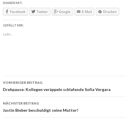
SHAREN MIT:
Facebook
Twitter
Google
E-Mail
Drucken
GEFÄLLT MIR:
Lade...
VORHERIGER BEITRAG
Beitragsnavigation
Drehpause: Kollegen veräppeln schlafende Sofía Vergara
NÄCHSTER BEITRAG
Justin Bieber beschuldigt seine Mutter!