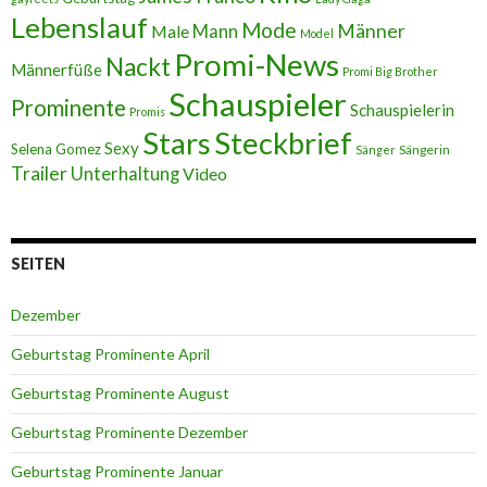
Lebenslauf
Mode
Männer
Male
Mann
Model
Promi-News
Nackt
Männerfüße
Promi Big Brother
Schauspieler
Prominente
Schauspielerin
Promis
Stars
Steckbrief
Sexy
Selena Gomez
Sängerin
Sänger
Trailer
Unterhaltung
Video
SEITEN
Dezember
Geburtstag Prominente April
Geburtstag Prominente August
Geburtstag Prominente Dezember
Geburtstag Prominente Januar