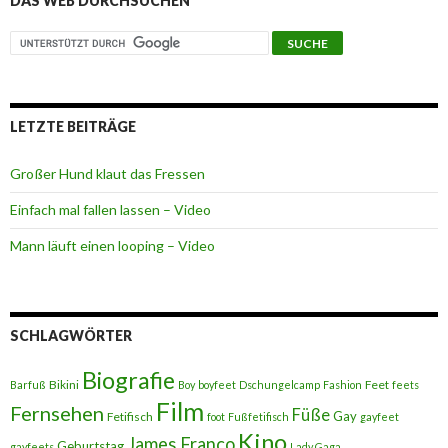
DAS WEB DURCHSUCHEN
LETZTE BEITRÄGE
Großer Hund klaut das Fressen
Einfach mal fallen lassen – Video
Mann läuft einen looping – Video
SCHLAGWÖRTER
Biografie
Bikini
Feet
Barfuß
Boy
boyfeet
Dschungelcamp
Fashion
feets
Film
Fernsehen
Füße
Gay
Fetifisch
foot
Fußfetifisch
gayfeet
Kino
James Franco
Geburtstag
gayfeets
Lady Gaga