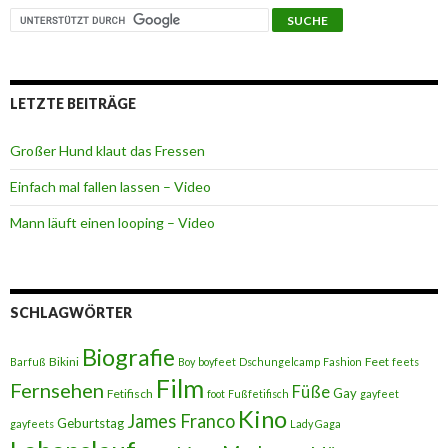
LETZTE BEITRÄGE
Großer Hund klaut das Fressen
Einfach mal fallen lassen – Video
Mann läuft einen looping – Video
SCHLAGWÖRTER
Biografie
Bikini
Feet
Barfuß
Boy
boyfeet
Dschungelcamp
Fashion
feets
Film
Fernsehen
Füße
Gay
Fetifisch
foot
Fußfetifisch
gayfeet
Kino
James Franco
Geburtstag
gayfeets
Lady Gaga