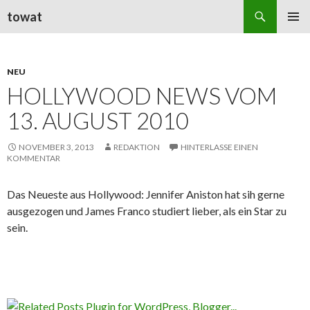
Suchen
towat
ZUM
PRIMÄR
INHALT
MENÜ
SPRINGEN
NEU
HOLLYWOOD NEWS VOM
13. AUGUST 2010
NOVEMBER 3, 2013
REDAKTION
HINTERLASSE EINEN
KOMMENTAR
Das Neueste aus Hollywood: Jennifer Aniston hat sih gerne
ausgezogen und James Franco studiert lieber, als ein Star zu
sein.