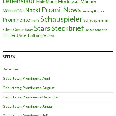
Lebenslauf
Mode
Männer
Male
Mann
Model
Promi-News
Nackt
Männerfüße
Promi Big Brother
Schauspieler
Prominente
Schauspielerin
Promis
Stars
Steckbrief
Sexy
Selena Gomez
Sängerin
Sänger
Trailer
Unterhaltung
Video
SEITEN
Dezember
Geburtstag Prominente April
Geburtstag Prominente August
Geburtstag Prominente Dezember
Geburtstag Prominente Januar
Geburtstag Prominente Juli