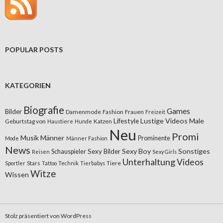
POPULAR POSTS
KATEGORIEN
Biografie
Games
Bilder
Damenmode
Fashion
Frauen
Freizeit
Lifestyle
Lustige Videos
Male
Geburtstag von
Katzen
Haustiere
Hunde
Neu
Promi
Musik
Männer
Prominente
Mode
Männer Fashion
News
Sexy Boy
Sonstiges
Sexy Bilder
Schauspieler
Reisen
Sexy Girls
Unterhaltung
Videos
Stars
Tiere
Sportler
Tattoo
Technik
Tierbabys
Witze
Wissen
Stolz präsentiert von WordPress