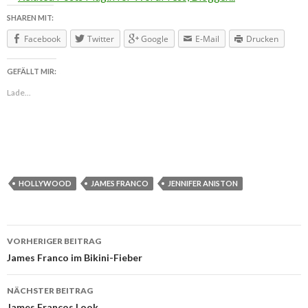
SHAREN MIT:
Facebook
Twitter
Google
E-Mail
Drucken
GEFÄLLT MIR:
Lade...
HOLLYWOOD
JAMES FRANCO
JENNIFER ANISTON
VORHERIGER BEITRAG
Beitragsnavigation
James Franco im Bikini-Fieber
NÄCHSTER BEITRAG
James Francos Look