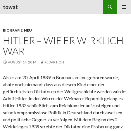
Suchen
towat
ZUM
PRIMÄR
INHALT
MENÜ
SPRINGEN
BIOGRAFIE
,
NEU
HITLER – WIE ER WIRKLICH
WAR
AUGUST 14, 2014
REDAKTION
Als er am 20. April 1889 in Braunau am Inn geboren wurde,
ahnte noch niemand, dass aus diesem Kind einer der
gefürchtetsten Diktatoren der Weltgeschichte werden würde:
Adolf Hitler. In den Wirren der Weimarer Republik gelang es
Hitler 1933 schließlich zum Reichkanzler aufzusteigen und
seine kompromisslose Politik in Deutschland durchzusetzen
und politische Gegner zu verfolgen. Mit dem Beginn des 2.
Weltkrieges 1939 strebte der Diktator eine Eroberung ganz