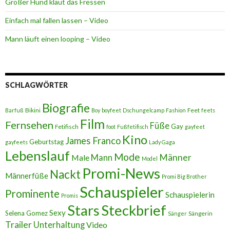
Großer Hund klaut das Fressen
Einfach mal fallen lassen – Video
Mann läuft einen looping – Video
SCHLAGWÖRTER
Biografie
Bikini
Feet
Barfuß
Boy
boyfeet
Dschungelcamp
Fashion
feets
Film
Fernsehen
Füße
Gay
Fetifisch
foot
Fußfetifisch
gayfeet
Kino
James Franco
Geburtstag
gayfeets
Lady Gaga
Lebenslauf
Mode
Männer
Male
Mann
Model
Promi-News
Nackt
Männerfüße
Promi Big Brother
Schauspieler
Prominente
Schauspielerin
Promis
Stars
Steckbrief
Sexy
Selena Gomez
Sängerin
Sänger
Trailer
Unterhaltung
Video