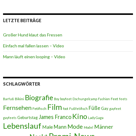
LETZTE BEITRÄGE
Großer Hund klaut das Fressen
Einfach mal fallen lassen – Video
Mann läuft einen looping – Video
SCHLAGWÖRTER
Biografie
Bikini
Feet
Barfuß
Boy
boyfeet
Dschungelcamp
Fashion
feets
Film
Fernsehen
Füße
Gay
Fetifisch
foot
Fußfetifisch
gayfeet
Kino
James Franco
Geburtstag
gayfeets
Lady Gaga
Lebenslauf
Mode
Männer
Male
Mann
Model