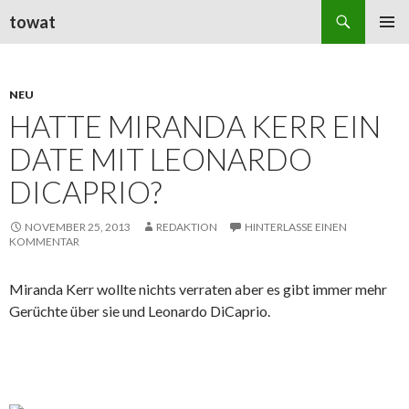
Suchen
towat
ZUM
PRIMÄR
INHALT
MENÜ
SPRINGEN
NEU
HATTE MIRANDA KERR EIN
DATE MIT LEONARDO
DICAPRIO?
NOVEMBER 25, 2013
REDAKTION
HINTERLASSE EINEN
KOMMENTAR
Miranda Kerr wollte nichts verraten aber es gibt immer mehr
Gerüchte über sie und Leonardo DiCaprio.