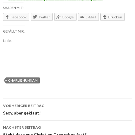
SHAREN MIT:
Facebook
Twitter
Google
E-Mail
Drucken
GEFÄLLT MIR:
Lade...
CHARLIE HUNNAM
VORHERIGER BEITRAG
Beitragsnavigation
Sexy, aber geklaut!
NÄCHSTER BEITRAG
Steht der neue Christian Grey schon fest?