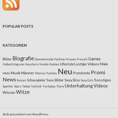
POPULAR POSTS
KATEGORIEN
Biografie
Games
Bilder
Damenmode
Fashion
Frauen
Freizeit
Lifestyle
Lustige Videos
Male
Geburtstag von
Katzen
Haustiere
Hunde
Neu
Promi
Musik
Männer
Prominente
Mode
Männer Fashion
News
Sexy Boy
Sonstiges
Sexy Bilder
Schauspieler
Reisen
Sexy Girls
Unterhaltung
Videos
Stars
Tiere
Sportler
Tattoo
Technik
Tierbabys
Witze
Wissen
Stolz präsentiert von WordPress