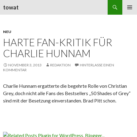
Suchen
towat
ZUM
PRIMÄR
INHALT
MENÜ
SPRINGEN
NEU
HARTE FAN-KRITIK FÜR
CHARLIE HUNNAM
NOVEMBER 3, 2013
REDAKTION
HINTERLASSE EINEN
KOMMENTAR
Charlie Hunnam ergatterte die begehrte Rolle von Christian
Grey, doch nicht alle Fans des Bestsellers „50 Shades of Grey“
sind mit der Besetzung einverstanden. Brad Pitt schon.