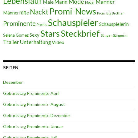
Lebenslauf
Mode
Männer
Male
Mann
Model
Promi-News
Nackt
Männerfüße
Promi Big Brother
Schauspieler
Prominente
Schauspielerin
Promis
Stars
Steckbrief
Sexy
Selena Gomez
Sängerin
Sänger
Trailer
Unterhaltung
Video
SEITEN
Dezember
Geburtstag Prominente April
Geburtstag Prominente August
Geburtstag Prominente Dezember
Geburtstag Prominente Januar
Geburtstag Prominente Juli