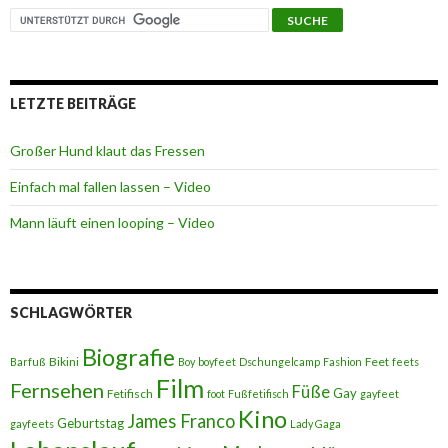
LETZTE BEITRÄGE
Großer Hund klaut das Fressen
Einfach mal fallen lassen – Video
Mann läuft einen looping – Video
SCHLAGWÖRTER
Biografie
Bikini
Feet
Barfuß
Boy
boyfeet
Dschungelcamp
Fashion
feets
Film
Fernsehen
Füße
Gay
Fetifisch
foot
Fußfetifisch
gayfeet
Kino
James Franco
Geburtstag
gayfeets
Lady Gaga