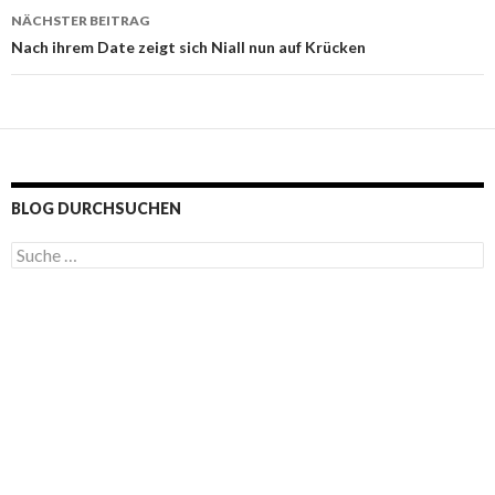
NÄCHSTER BEITRAG
Nach ihrem Date zeigt sich Niall nun auf Krücken
BLOG DURCHSUCHEN
S
u
c
h
e
n
a
c
h
: