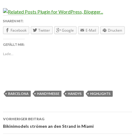
SHAREN MIT:
Facebook
Twitter
Google
E-Mail
Drucken
GEFÄLLT MIR:
Lade...
BARCELONA
HANDYMESSE
HANDYS
HIGHLIGHTS
VORHERIGER BEITRAG
Beitragsnavigation
Bikinimodels strömen an den Strand in Miami