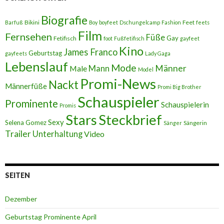
Biografie
Bikini
Feet
Barfuß
Boy
boyfeet
Dschungelcamp
Fashion
feets
Film
Fernsehen
Füße
Gay
Fetifisch
foot
Fußfetifisch
gayfeet
Kino
James Franco
Geburtstag
gayfeets
Lady Gaga
Lebenslauf
Mode
Männer
Male
Mann
Model
Promi-News
Nackt
Männerfüße
Promi Big Brother
Schauspieler
Prominente
Schauspielerin
Promis
Stars
Steckbrief
Sexy
Selena Gomez
Sängerin
Sänger
Trailer
Unterhaltung
Video
SEITEN
Dezember
Geburtstag Prominente April