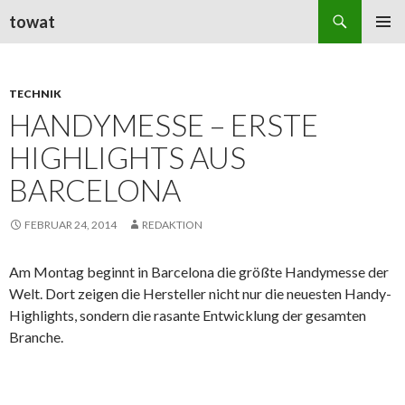
Suchen
towat
ZUM
PRIMÄR
INHALT
MENÜ
SPRINGEN
TECHNIK
HANDYMESSE – ERSTE
HIGHLIGHTS AUS
BARCELONA
FEBRUAR 24, 2014
REDAKTION
Am Montag beginnt in Barcelona die größte Handymesse der
Welt. Dort zeigen die Hersteller nicht nur die neuesten Handy-
Highlights, sondern die rasante Entwicklung der gesamten
Branche.