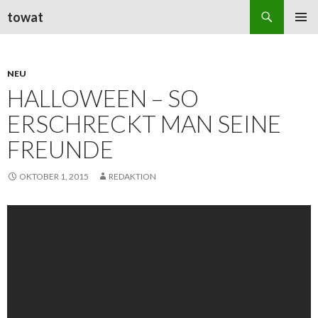
Suchen
towat
ZUM
PRIMÄR
INHALT
MENÜ
SPRINGEN
NEU
HALLOWEEN – SO
ERSCHRECKT MAN SEINE
FREUNDE
OKTOBER 1, 2015
REDAKTION