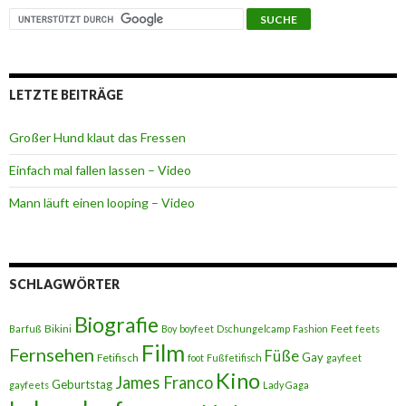
LETZTE BEITRÄGE
Großer Hund klaut das Fressen
Einfach mal fallen lassen – Video
Mann läuft einen looping – Video
SCHLAGWÖRTER
Biografie
Bikini
Feet
Barfuß
Boy
boyfeet
Dschungelcamp
Fashion
feets
Film
Fernsehen
Füße
Gay
Fetifisch
foot
Fußfetifisch
gayfeet
Kino
James Franco
Geburtstag
gayfeets
Lady Gaga