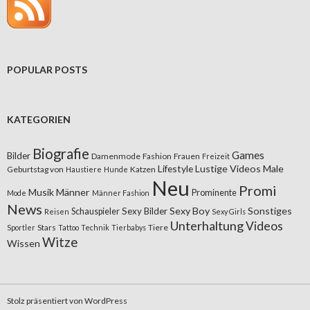
POPULAR POSTS
KATEGORIEN
Biografie
Games
Bilder
Damenmode
Fashion
Frauen
Freizeit
Lifestyle
Lustige Videos
Male
Geburtstag von
Katzen
Haustiere
Hunde
Neu
Promi
Musik
Männer
Prominente
Mode
Männer Fashion
News
Sexy Boy
Sonstiges
Sexy Bilder
Schauspieler
Reisen
Sexy Girls
Unterhaltung
Videos
Stars
Tiere
Sportler
Tattoo
Technik
Tierbabys
Witze
Wissen
Stolz präsentiert von WordPress