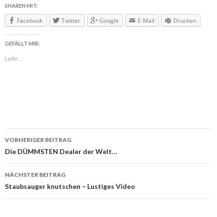
SHAREN MIT:
Facebook
Twitter
Google
E-Mail
Drucken
GEFÄLLT MIR:
Lade...
VORHERIGER BEITRAG
Beitragsnavigation
Die DÜMMSTEN Dealer der Welt…
NÄCHSTER BEITRAG
Staubsauger knutschen – Lustiges Video