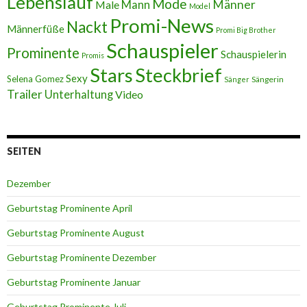
Lebenslauf
Mode
Männer
Male
Mann
Model
Promi-News
Nackt
Männerfüße
Promi Big Brother
Schauspieler
Prominente
Schauspielerin
Promis
Stars
Steckbrief
Sexy
Selena Gomez
Sängerin
Sänger
Trailer
Unterhaltung
Video
SEITEN
Dezember
Geburtstag Prominente April
Geburtstag Prominente August
Geburtstag Prominente Dezember
Geburtstag Prominente Januar
Geburtstag Prominente Juli