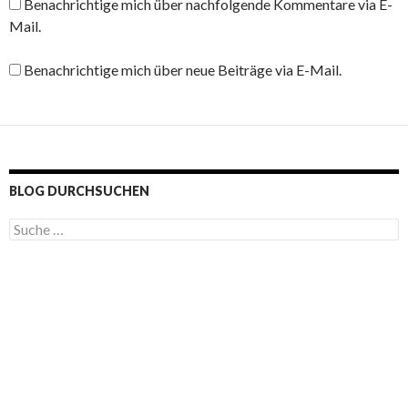
Benachrichtige mich über nachfolgende Kommentare via E-
Mail.
Benachrichtige mich über neue Beiträge via E-Mail.
BLOG DURCHSUCHEN
S
u
c
h
e
n
a
c
h
: