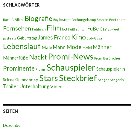
SCHLAGWÖRTER
Biografie
Bikini
Feet
Barfuß
Boy
boyfeet
Dschungelcamp
Fashion
feets
Film
Fernsehen
Füße
Gay
Fetifisch
foot
Fußfetifisch
gayfeet
Kino
James Franco
Geburtstag
gayfeets
Lady Gaga
Lebenslauf
Mode
Männer
Male
Mann
Model
Promi-News
Nackt
Männerfüße
Promi Big Brother
Schauspieler
Prominente
Schauspielerin
Promis
Stars
Steckbrief
Sexy
Selena Gomez
Sängerin
Sänger
Trailer
Unterhaltung
Video
SEITEN
Dezember