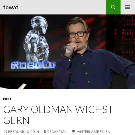
Suchen
towat
ZUM
PRIMÄR
INHALT
MENÜ
SPRINGEN
NEU
GARY OLDMAN WICHST
GERN
FEBRUAR 10, 2014
REDAKTION
HINTERLASSE EINEN