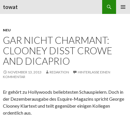
Suchen
towat
ZUM
PRIMÄR
INHALT
MENÜ
SPRINGEN
NEU
GAR NICHT CHARMANT:
CLOONEY DISST CROWE
AND DICAPRIO
NOVEMBER 13, 2013
REDAKTION
HINTERLASSE EINEN
KOMMENTAR
Er gehört zu Hollywoods beliebtesten Schauspielern. Doch in
der Dezemberausgabe des Esquire-Magazins spricht George
Clooney Klartext und teilt gegenüber einigen Kollegen
ordentlich aus.