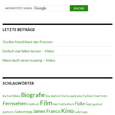
LETZTE BEITRÄGE
Großer Hund klaut das Fressen
Einfach mal fallen lassen – Video
Mann läuft einen looping – Video
SCHLAGWÖRTER
Biografie
Bikini
Feet
Barfuß
Boy
boyfeet
Dschungelcamp
Fashion
feets
Film
Fernsehen
Füße
Gay
Fetifisch
foot
Fußfetifisch
gayfeet
Kino
James Franco
Geburtstag
gayfeets
Lady Gaga