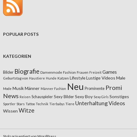
POPULAR POSTS
KATEGORIEN
Biografie
Games
Bilder
Damenmode
Fashion
Frauen
Freizeit
Lifestyle
Lustige Videos
Male
Geburtstag von
Katzen
Haustiere
Hunde
Neu
Promi
Musik
Männer
Prominente
Mode
Männer Fashion
News
Sexy Boy
Sonstiges
Sexy Bilder
Schauspieler
Reisen
Sexy Girls
Unterhaltung
Videos
Stars
Tiere
Sportler
Tattoo
Technik
Tierbabys
Witze
Wissen
Stolz präsentiert von WordPress