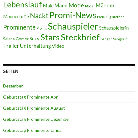
Lebenslauf
Mode
Männer
Male
Mann
Model
Promi-News
Nackt
Männerfüße
Promi Big Brother
Schauspieler
Prominente
Schauspielerin
Promis
Stars
Steckbrief
Sexy
Selena Gomez
Sängerin
Sänger
Trailer
Unterhaltung
Video
SEITEN
Dezember
Geburtstag Prominente April
Geburtstag Prominente August
Geburtstag Prominente Dezember
Geburtstag Prominente Januar