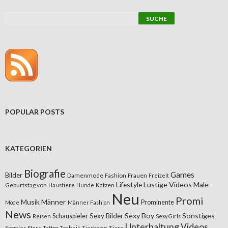
POPULAR POSTS
KATEGORIEN
Biografie
Games
Bilder
Damenmode
Fashion
Frauen
Freizeit
Lifestyle
Lustige Videos
Male
Geburtstag von
Katzen
Haustiere
Hunde
Neu
Promi
Musik
Männer
Prominente
Mode
Männer Fashion
News
Sexy Boy
Sonstiges
Sexy Bilder
Schauspieler
Reisen
Sexy Girls
Unterhaltung
Videos
Stars
Tiere
Sportler
Tattoo
Technik
Tierbabys