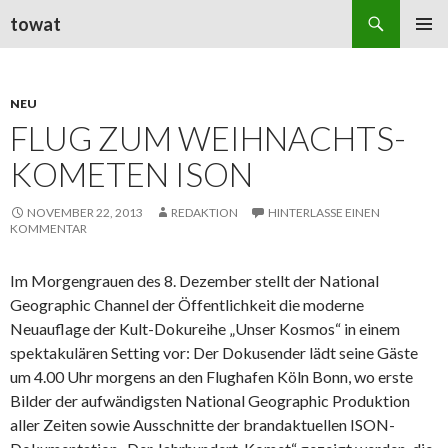
Suchen
towat
ZUM
PRIMÄR
INHALT
MENÜ
SPRINGEN
NEU
FLUG ZUM WEIHNACHTS-
KOMETEN ISON
NOVEMBER 22, 2013
REDAKTION
HINTERLASSE EINEN
KOMMENTAR
Im Morgengrauen des 8. Dezember stellt der National
Geographic Channel der Öffentlichkeit die moderne
Neuauflage der Kult-Dokureihe „Unser Kosmos“ in einem
spektakulären Setting vor: Der Dokusender lädt seine Gäste
um 4.00 Uhr morgens an den Flughafen Köln Bonn, wo erste
Bilder der aufwändigsten National Geographic Produktion
aller Zeiten sowie Ausschnitte der brandaktuellen ISON-