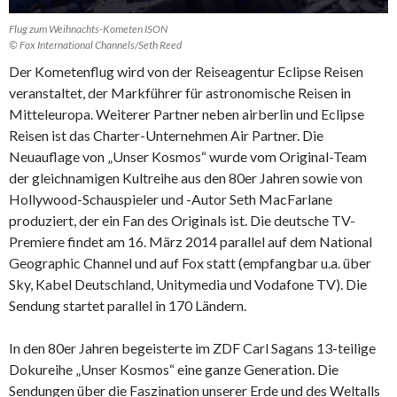
Flug zum Weihnachts-Kometen ISON
© Fox International Channels/Seth Reed
Der Kometenflug wird von der Reiseagentur Eclipse Reisen
veranstaltet, der Markführer für astronomische Reisen in
Mitteleuropa. Weiterer Partner neben airberlin und Eclipse
Reisen ist das Charter-Unternehmen Air Partner. Die
Neuauflage von „Unser Kosmos“ wurde vom Original-Team
der gleichnamigen Kultreihe aus den 80er Jahren sowie von
Hollywood-Schauspieler und -Autor Seth MacFarlane
produziert, der ein Fan des Originals ist. Die deutsche TV-
Premiere findet am 16. März 2014 parallel auf dem National
Geographic Channel und auf Fox statt (empfangbar u.a. über
Sky, Kabel Deutschland, Unitymedia und Vodafone TV). Die
Sendung startet parallel in 170 Ländern.
In den 80er Jahren begeisterte im ZDF Carl Sagans 13-teilige
Dokureihe „Unser Kosmos“ eine ganze Generation. Die
Sendungen über die Faszination unserer Erde und des Weltalls