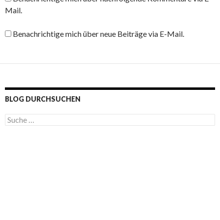
Mail.
Benachrichtige mich über neue Beiträge via E-Mail.
BLOG DURCHSUCHEN
S
u
c
h
e
n
a
c
h
: