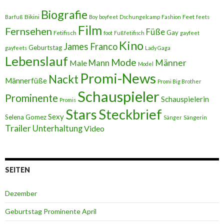
Biografie
Bikini
Feet
Barfuß
Boy
boyfeet
Dschungelcamp
Fashion
feets
Film
Fernsehen
Füße
Gay
Fetifisch
foot
Fußfetifisch
gayfeet
Kino
James Franco
Geburtstag
gayfeets
Lady Gaga
Lebenslauf
Mode
Männer
Male
Mann
Model
Promi-News
Nackt
Männerfüße
Promi Big Brother
Schauspieler
Prominente
Schauspielerin
Promis
Stars
Steckbrief
Sexy
Selena Gomez
Sängerin
Sänger
Trailer
Unterhaltung
Video
SEITEN
Dezember
Geburtstag Prominente April