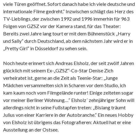
viele Türen geöffnet. Sofort danach habe ich viele deutsche und
internationale Filme gedreht.“ Inzwischen schlägt das Herz des
TV-Lieblings, der zwischen 1992 und 1996 immerhin für 963
Folgen von GZSZ vor der Kamera stand, für das Theater:
Bereits zwei Jahre lang tourt er mit dem Bühnenstück „Harry
und Sally“ durch Deutschland, ab dem nächstem Jahr wird er in
„Pretty Girl“ in Düsseldorf zu sehen sein.
Noch heute erinnert sich Andreas Elsholz, der seit zwölf Jahren
glücklich mit seinem Ex-„GZSZ“-Co-Star Denise Zich
verheiratet ist, gerne an die Zeit als Teenie-Star: „Junge
Mädchen versammelten sich in Scharen vor dem Studio, ich
kam kaum noch vom Filmgelände runter! Einige zelteten sogar
vor meiner Berliner Wohnung…“ Elsholz´ zehnjähriger Sohn will
allerdings nicht in seine Fußstapfen treten: „Bislang träumt
Julius von einer Karriere in der Autobranche.“ Ein neues Hobby
von Elsholz ist übrigens das Fotografieren: Aktuell hat er eine
Ausstellung an der Ostsee.