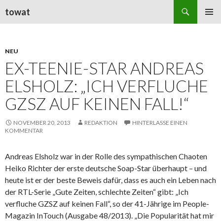
Suchen
towat
ZUM
PRIMÄR
INHALT
MENÜ
SPRINGEN
NEU
EX-TEENIE-STAR ANDREAS
ELSHOLZ: „ICH VERFLUCHE
GZSZ AUF KEINEN FALL!“
NOVEMBER 20, 2013
REDAKTION
HINTERLASSE EINEN
KOMMENTAR
Andreas Elsholz war in der Rolle des sympathischen Chaoten
Heiko Richter der erste deutsche Soap-Star überhaupt – und
heute ist er der beste Beweis dafür, dass es auch ein Leben nach
der RTL-Serie „Gute Zeiten, schlechte Zeiten“ gibt: „Ich
verfluche GZSZ auf keinen Fall“, so der 41-Jährige im People-
Magazin InTouch (Ausgabe 48/2013). „Die Popularität hat mir