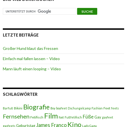
LETZTE BEITRÄGE
Großer Hund klaut das Fressen
Einfach mal fallen lassen – Video
Mann läuft einen looping – Video
SCHLAGWÖRTER
Biografie
Bikini
Feet
Barfuß
Boy
boyfeet
Dschungelcamp
Fashion
feets
Film
Fernsehen
Füße
Gay
Fetifisch
foot
Fußfetifisch
gayfeet
Kino
James Franco
Geburtstag
gayfeets
Lady Gaga