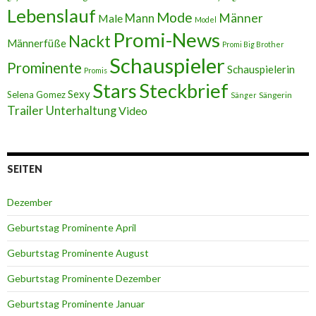
Lebenslauf
Mode
Männer
Male
Mann
Model
Promi-News
Nackt
Männerfüße
Promi Big Brother
Schauspieler
Prominente
Schauspielerin
Promis
Stars
Steckbrief
Sexy
Selena Gomez
Sängerin
Sänger
Trailer
Unterhaltung
Video
SEITEN
Dezember
Geburtstag Prominente April
Geburtstag Prominente August
Geburtstag Prominente Dezember
Geburtstag Prominente Januar