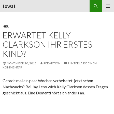
Suchen
towat
ZUM
PRIMÄR
INHALT
MENÜ
SPRINGEN
NEU
ERWARTET KELLY
CLARKSON IHR ERSTES
KIND?
NOVEMBER 20, 2013
REDAKTION
HINTERLASSE EINEN
KOMMENTAR
Gerade mal ein paar Wochen verheiratet, jetzt schon
Nachwuchs? Bei Jay Leno wich Kelly Clarkson dessen Fragen
geschickt aus. Eine Dementi hört sich anders an.