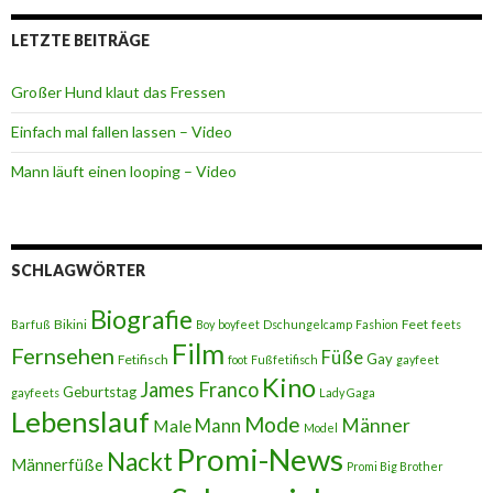
LETZTE BEITRÄGE
Großer Hund klaut das Fressen
Einfach mal fallen lassen – Video
Mann läuft einen looping – Video
SCHLAGWÖRTER
Biografie
Bikini
Feet
Barfuß
Boy
boyfeet
Dschungelcamp
Fashion
feets
Film
Fernsehen
Füße
Gay
Fetifisch
foot
Fußfetifisch
gayfeet
Kino
James Franco
Geburtstag
gayfeets
Lady Gaga
Lebenslauf
Mode
Männer
Male
Mann
Model
Promi-News
Nackt
Männerfüße
Promi Big Brother