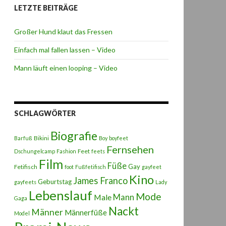
LETZTE BEITRÄGE
Großer Hund klaut das Fressen
Einfach mal fallen lassen – Video
Mann läuft einen looping – Video
SCHLAGWÖRTER
Biografie
Bikini
Barfuß
Boy
boyfeet
Fernsehen
Feet
Dschungelcamp
Fashion
feets
Film
Füße
Gay
Fetifisch
foot
Fußfetifisch
gayfeet
Kino
James Franco
Geburtstag
gayfeets
Lady
Lebenslauf
Mode
Male
Mann
Gaga
Nackt
Männer
Männerfüße
Model