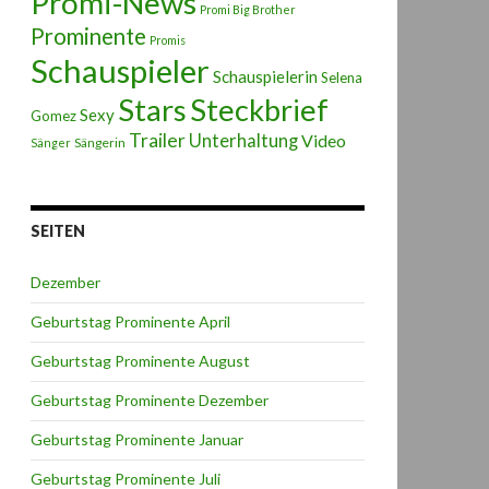
Promi-News
Promi Big Brother
Prominente
Promis
Schauspieler
Schauspielerin
Selena
Stars
Steckbrief
Sexy
Gomez
Trailer
Unterhaltung
Video
Sängerin
Sänger
SEITEN
Dezember
Geburtstag Prominente April
Geburtstag Prominente August
Geburtstag Prominente Dezember
Geburtstag Prominente Januar
Geburtstag Prominente Juli