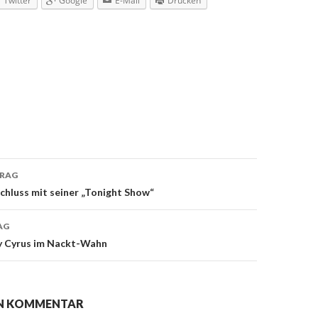
Twitter
Google
E-Mail
Drucken
TRAG
navigation
chluss mit seiner „Tonight Show“
AG
y Cyrus im Nackt-Wahn
EN KOMMENTAR