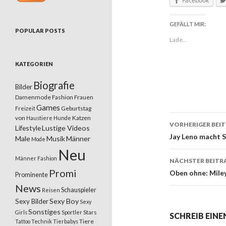
Facebook
GEFÄLLT MIR:
POPULAR POSTS
Lade...
KATEGORIEN
Biografie
Bilder
Damenmode
Fashion
Frauen
Games
Geburtstag
Freizeit
von
Katzen
Haustiere
Hunde
VORHERIGER BEI
Lifestyle
Lustige Videos
Beitrags
Jay Leno macht S
Male
Musik
Männer
Mode
Neu
Männer Fashion
NÄCHSTER BEITR
Promi
Oben ohne: Mile
Prominente
News
Schauspieler
Reisen
Sexy Boy
Sexy Bilder
Sexy
Sonstiges
Stars
Girls
Sportler
SCHREIB EIN
Tiere
Tattoo
Technik
Tierbabys