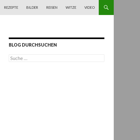
REZEPTE
BILDER
REISEN
WITZE
VIDEO
BLOG DURCHSUCHEN
S
u
c
h
e
n
a
c
h
: