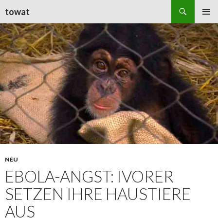
Suchen
towat
ZUM
PRIMÄR
INHALT
MENÜ
SPRINGEN
NEU
EBOLA-ANGST: IVORER
SETZEN IHRE HAUSTIERE
AUS