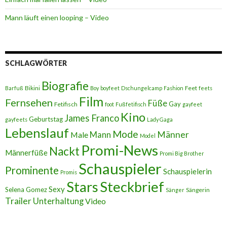
Mann läuft einen looping – Video
SCHLAGWÖRTER
Biografie
Bikini
Feet
Barfuß
Boy
boyfeet
Dschungelcamp
Fashion
feets
Film
Fernsehen
Füße
Gay
Fetifisch
foot
Fußfetifisch
gayfeet
Kino
James Franco
Geburtstag
gayfeets
Lady Gaga
Lebenslauf
Mode
Männer
Male
Mann
Model
Promi-News
Nackt
Männerfüße
Promi Big Brother
Schauspieler
Prominente
Schauspielerin
Promis
Stars
Steckbrief
Sexy
Selena Gomez
Sängerin
Sänger
Trailer
Unterhaltung
Video