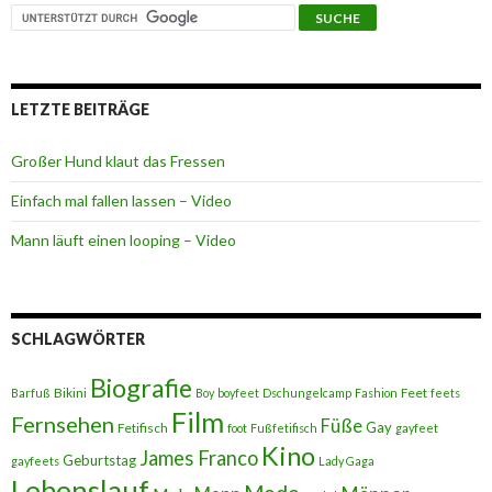
LETZTE BEITRÄGE
Großer Hund klaut das Fressen
Einfach mal fallen lassen – Video
Mann läuft einen looping – Video
SCHLAGWÖRTER
Biografie
Bikini
Feet
Barfuß
Boy
boyfeet
Dschungelcamp
Fashion
feets
Film
Fernsehen
Füße
Gay
Fetifisch
foot
Fußfetifisch
gayfeet
Kino
James Franco
Geburtstag
gayfeets
Lady Gaga
Lebenslauf