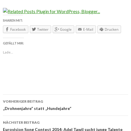
SHAREN MIT:
Facebook
Twitter
Google
E-Mail
Drucken
GEFÄLLT MIR:
Lade...
VORHERIGER BEITRAG
Beitragsnavigation
„Drohnenjahre“ statt „Hundejahre“
NÄCHSTER BEITRAG
Eurovision Song Contest 2014: Adel Tawil sucht junge Talente