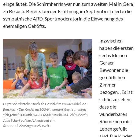
eingeläutet. Die Schirmherrin war nun zum zweiten Mal in Gera
zu Besuch. Bereits bei der Eröffnung im September feierte die
sympathische ARD-Sportmoderatorin die Einweihung des
ehemaligen Gehöfts.
Inzwischen
haben die ersten
sechs kleinen
Geraer
Bewohner die
gemütlichen
Zimmer
bezogen. „Es ist
schön zu sehen,
Duftende Plätzchen und Die Geschichte von dem kleinen
dass die
Reiskorn / Die Kinder im SOS-Kinderdorf Gera stimmten
wunderbaren
sich gemeinsam mit ÙARD-Moderatorin und Schirmherrin
Julia Scharf auf die Adventszeit ein
Räume nun mit
© SOS-Kinderdorf/Candy Welz
Leben gefüllt
sind. Die Kinder