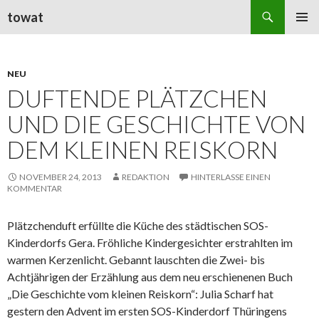
Suchen
towat
ZUM
PRIMÄR
INHALT
MENÜ
SPRINGEN
NEU
DUFTENDE PLÄTZCHEN
UND DIE GESCHICHTE VON
DEM KLEINEN REISKORN
NOVEMBER 24, 2013
REDAKTION
HINTERLASSE EINEN
KOMMENTAR
Plätzchenduft erfüllte die Küche des städtischen SOS-
Kinderdorfs Gera. Fröhliche Kindergesichter erstrahlten im
warmen Kerzenlicht. Gebannt lauschten die Zwei- bis
Achtjährigen der Erzählung aus dem neu erschienenen Buch
„Die Geschichte vom kleinen Reiskorn“: Julia Scharf hat
gestern den Advent im ersten SOS-Kinderdorf Thüringens