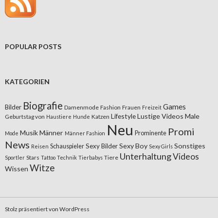
POPULAR POSTS
KATEGORIEN
Biografie
Games
Bilder
Damenmode
Fashion
Frauen
Freizeit
Lifestyle
Lustige Videos
Male
Geburtstag von
Katzen
Haustiere
Hunde
Neu
Promi
Musik
Männer
Prominente
Mode
Männer Fashion
News
Sexy Boy
Sonstiges
Sexy Bilder
Schauspieler
Reisen
Sexy Girls
Unterhaltung
Videos
Stars
Tiere
Sportler
Tattoo
Technik
Tierbabys
Witze
Wissen
Stolz präsentiert von WordPress