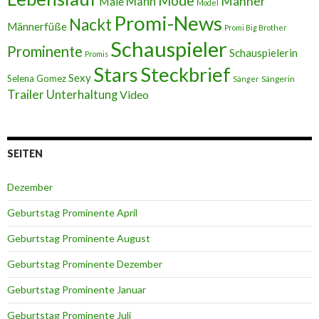
Mode
Männer
Male
Mann
Model
Promi-News
Nackt
Männerfüße
Promi Big Brother
Schauspieler
Prominente
Schauspielerin
Promis
Stars
Steckbrief
Sexy
Selena Gomez
Sängerin
Sänger
Trailer
Unterhaltung
Video
SEITEN
Dezember
Geburtstag Prominente April
Geburtstag Prominente August
Geburtstag Prominente Dezember
Geburtstag Prominente Januar
Geburtstag Prominente Juli