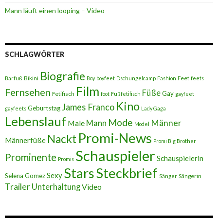
Mann läuft einen looping – Video
SCHLAGWÖRTER
Biografie
Bikini
Feet
Barfuß
Boy
boyfeet
Dschungelcamp
Fashion
feets
Film
Fernsehen
Füße
Gay
Fetifisch
foot
Fußfetifisch
gayfeet
Kino
James Franco
Geburtstag
gayfeets
Lady Gaga
Lebenslauf
Mode
Männer
Male
Mann
Model
Promi-News
Nackt
Männerfüße
Promi Big Brother
Schauspieler
Prominente
Schauspielerin
Promis
Stars
Steckbrief
Sexy
Selena Gomez
Sängerin
Sänger
Trailer
Unterhaltung
Video