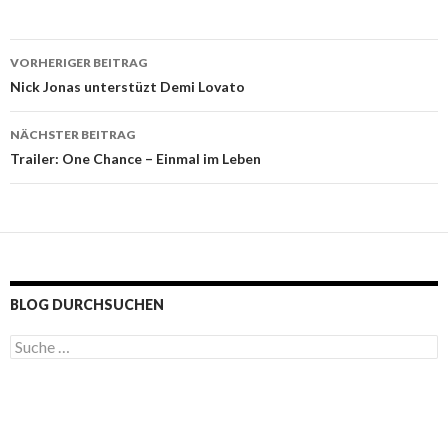
VORHERIGER BEITRAG
Beitragsnavigation
Nick Jonas unterstüzt Demi Lovato
NÄCHSTER BEITRAG
Trailer: One Chance – Einmal im Leben
BLOG DURCHSUCHEN
S
u
c
h
e
n