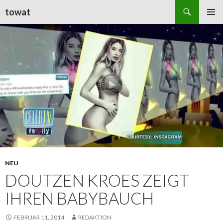
Suchen
towat
ZUM
PRIMÄR
INHALT
MENÜ
SPRINGEN
NEU
DOUTZEN KROES ZEIGT
IHREN BABYBAUCH
FEBRUAR 11, 2014
REDAKTION