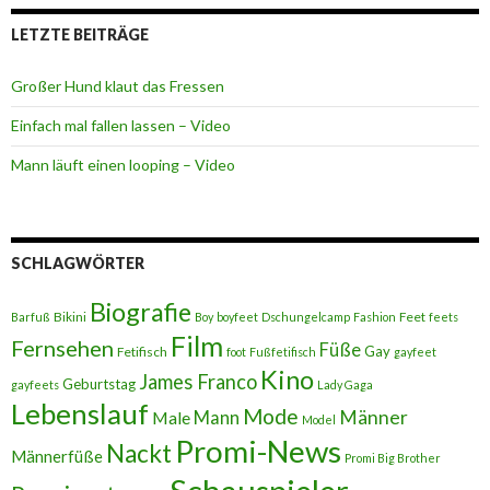
LETZTE BEITRÄGE
Großer Hund klaut das Fressen
Einfach mal fallen lassen – Video
Mann läuft einen looping – Video
SCHLAGWÖRTER
Biografie
Bikini
Feet
Barfuß
Boy
boyfeet
Dschungelcamp
Fashion
feets
Film
Fernsehen
Füße
Gay
Fetifisch
foot
Fußfetifisch
gayfeet
Kino
James Franco
Geburtstag
gayfeets
Lady Gaga
Lebenslauf
Mode
Männer
Male
Mann
Model
Promi-News
Nackt
Männerfüße
Promi Big Brother