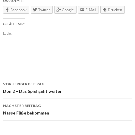
SHAREN MIT:
Facebook
Twitter
Google
E-Mail
Drucken
GEFÄLLT MIR:
Lade...
VORHERIGER BEITRAG
Beitragsnavigation
Don 2 – Das Spiel geht weiter
NÄCHSTER BEITRAG
Nasse Füße bekommen