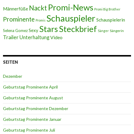
Promi-News
Nackt
Männerfüße
Promi Big Brother
Schauspieler
Prominente
Schauspielerin
Promis
Stars
Steckbrief
Sexy
Selena Gomez
Sängerin
Sänger
Trailer
Unterhaltung
Video
SEITEN
Dezember
Geburtstag Prominente April
Geburtstag Prominente August
Geburtstag Prominente Dezember
Geburtstag Prominente Januar
Geburtstag Prominente Juli