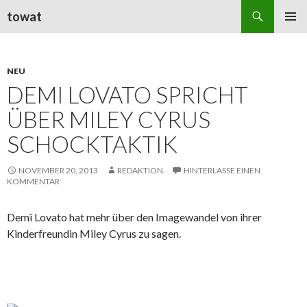
Suchen
towat
ZUM
PRIMÄR
INHALT
MENÜ
SPRINGEN
NEU
DEMI LOVATO SPRICHT
ÜBER MILEY CYRUS
SCHOCKTAKTIK
NOVEMBER 20, 2013
REDAKTION
HINTERLASSE EINEN
KOMMENTAR
Demi Lovato hat mehr über den Imagewandel von ihrer
Kinderfreundin Miley Cyrus zu sagen.