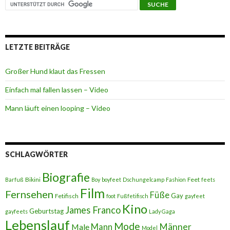
LETZTE BEITRÄGE
Großer Hund klaut das Fressen
Einfach mal fallen lassen – Video
Mann läuft einen looping – Video
SCHLAGWÖRTER
Biografie
Bikini
Feet
Barfuß
Boy
boyfeet
Dschungelcamp
Fashion
feets
Film
Fernsehen
Füße
Gay
Fetifisch
foot
Fußfetifisch
gayfeet
Kino
James Franco
Geburtstag
gayfeets
Lady Gaga
Lebenslauf
Mode
Männer
Male
Mann
Model