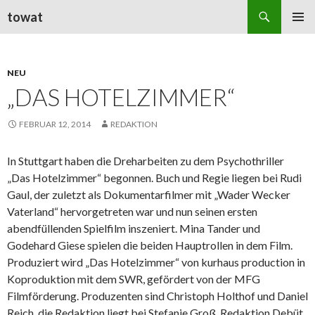
Suchen
towat
ZUM
PRIMÄR
INHALT
MENÜ
SPRINGEN
NEU
„DAS HOTELZIMMER“
FEBRUAR 12, 2014
REDAKTION
In Stuttgart haben die Dreharbeiten zu dem Psychothriller
„Das Hotelzimmer“ begonnen. Buch und Regie liegen bei Rudi
Gaul, der zuletzt als Dokumentarfilmer mit „Wader Wecker
Vaterland“ hervorgetreten war und nun seinen ersten
abendfüllenden Spielfilm inszeniert. Mina Tander und
Godehard Giese spielen die beiden Hauptrollen in dem Film.
Produziert wird „Das Hotelzimmer“ von kurhaus production in
Koproduktion mit dem SWR, gefördert von der MFG
Filmförderung. Produzenten sind Christoph Holthof und Daniel
Reich, die Redaktion liegt bei Stefanie Groß, Redaktion Debüt