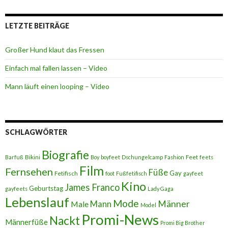
LETZTE BEITRÄGE
Großer Hund klaut das Fressen
Einfach mal fallen lassen – Video
Mann läuft einen looping – Video
SCHLAGWÖRTER
Biografie
Bikini
Feet
Barfuß
Boy
boyfeet
Dschungelcamp
Fashion
feets
Film
Fernsehen
Füße
Gay
Fetifisch
foot
Fußfetifisch
gayfeet
Kino
James Franco
Geburtstag
gayfeets
Lady Gaga
Lebenslauf
Mode
Männer
Male
Mann
Model
Promi-News
Nackt
Männerfüße
Promi Big Brother