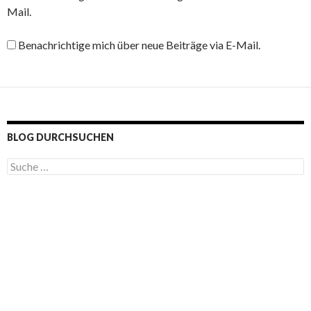
Mail.
Benachrichtige mich über neue Beiträge via E-Mail.
BLOG DURCHSUCHEN
S
u
c
h
e
n
a
c
h
: