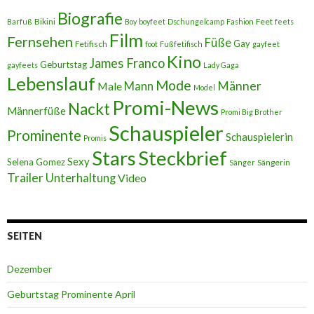
Biografie
Bikini
Feet
Barfuß
Boy
boyfeet
Dschungelcamp
Fashion
feets
Film
Fernsehen
Füße
Gay
Fetifisch
foot
Fußfetifisch
gayfeet
Kino
James Franco
Geburtstag
gayfeets
Lady Gaga
Lebenslauf
Mode
Männer
Male
Mann
Model
Promi-News
Nackt
Männerfüße
Promi Big Brother
Schauspieler
Prominente
Schauspielerin
Promis
Stars
Steckbrief
Sexy
Selena Gomez
Sängerin
Sänger
Trailer
Unterhaltung
Video
SEITEN
Dezember
Geburtstag Prominente April