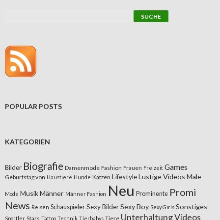
POPULAR POSTS
KATEGORIEN
Biografie
Games
Bilder
Damenmode
Fashion
Frauen
Freizeit
Lifestyle
Lustige Videos
Male
Geburtstag von
Katzen
Haustiere
Hunde
Neu
Promi
Musik
Männer
Prominente
Mode
Männer Fashion
News
Sexy Boy
Sonstiges
Sexy Bilder
Schauspieler
Reisen
Sexy Girls
Unterhaltung
Videos
Stars
Tiere
Sportler
Tattoo
Technik
Tierbabys