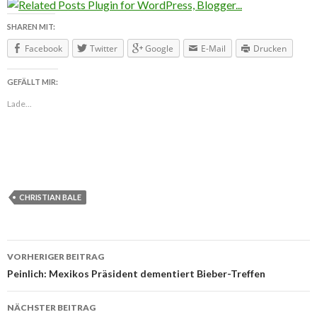
SHAREN MIT:
Facebook
Twitter
Google
E-Mail
Drucken
GEFÄLLT MIR:
Lade...
CHRISTIAN BALE
VORHERIGER BEITRAG
Beitragsnavigation
Peinlich: Mexikos Präsident dementiert Bieber-Treffen
NÄCHSTER BEITRAG