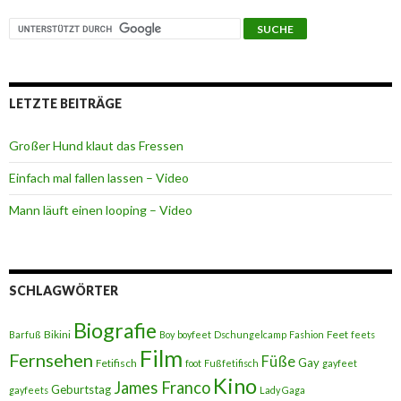
LETZTE BEITRÄGE
Großer Hund klaut das Fressen
Einfach mal fallen lassen – Video
Mann läuft einen looping – Video
SCHLAGWÖRTER
Biografie
Bikini
Feet
Barfuß
Boy
boyfeet
Dschungelcamp
Fashion
feets
Film
Fernsehen
Füße
Gay
Fetifisch
foot
Fußfetifisch
gayfeet
Kino
James Franco
Geburtstag
gayfeets
Lady Gaga