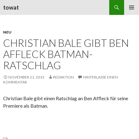
Suchen
towat
ZUM
PRIMÄR
INHALT
MENÜ
SPRINGEN
NEU
CHRISTIAN BALE GIBT BEN
AFFLECK BATMAN-
RATSCHLAG
NOVEMBER 21, 2013
REDAKTION
HINTERLASSE EINEN
KOMMENTAR
Christian Bale gibt einen Ratschlag an Ben Affleck für seine
Premiere als Batman.