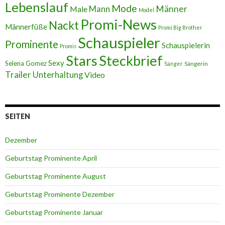
Lebenslauf
Mode
Männer
Male
Mann
Model
Promi-News
Nackt
Männerfüße
Promi Big Brother
Schauspieler
Prominente
Schauspielerin
Promis
Stars
Steckbrief
Sexy
Selena Gomez
Sängerin
Sänger
Trailer
Unterhaltung
Video
SEITEN
Dezember
Geburtstag Prominente April
Geburtstag Prominente August
Geburtstag Prominente Dezember
Geburtstag Prominente Januar