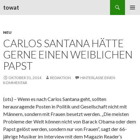
Suchen
towat
ZUM
PRIMÄR
INHALT
MENÜ
SPRINGEN
NEU
CARLOS SANTANA HÄTTE
GERNE EINEN WEIBLICHEN
PAPST
OKTOBER 31, 2014
REDAKTION
HINTERLASSE EINEN
KOMMENTAR
(ots) – Wenn es nach Carlos Santana geht, sollten
herausragende Posten in Politik und Gesellschaft nicht mit
Männern, sondern mit Frauen besetzt werden. „Die meisten
Probleme der Welt können nicht von Barack Obama oder dem
Papst gelöst werden, sondern nur von Frauen“, sagt der 66-
jährige Musiker im Interview mit dem Magazin Reader’s