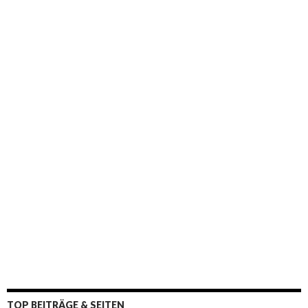
a
c
h
:
TOP BEITRÄGE & SEITEN