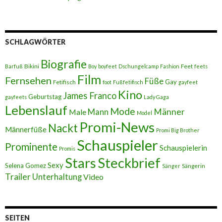
SCHLAGWÖRTER
Biografie
Bikini
Feet
Barfuß
Boy
boyfeet
Dschungelcamp
Fashion
feets
Film
Fernsehen
Füße
Gay
Fetifisch
foot
Fußfetifisch
gayfeet
Kino
James Franco
Geburtstag
gayfeets
Lady Gaga
Lebenslauf
Mode
Männer
Male
Mann
Model
Promi-News
Nackt
Männerfüße
Promi Big Brother
Schauspieler
Prominente
Schauspielerin
Promis
Stars
Steckbrief
Sexy
Selena Gomez
Sängerin
Sänger
Trailer
Unterhaltung
Video
SEITEN