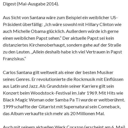
Digest (Mai-Ausgabe 2014).
Aus Sicht von Santana wäre zum Beispiel ein weiblicher US-
Präsident überfällig: „Ich wäre sowohl mit Hillary Clinton wie
auch Michelle Obama glücklich. Außerdem würde ich gerne
einen weiblichen Papst sehen.“ Der aktuelle Papst sei kein
distanziertes Kirchenoberhaupt, sondern gehe auf der Straße
zu den Leuten. „Allein deshalb habe ich viel Vertrauen in Papst
Franziskus.“
Carlos Santana gilt weltweit als einer der besten Musiker
seines Genres. Er revolutionierte die Rockmusik mit Einflüssen
aus Latin und Jazz. Als Grundstein seiner Karriere gilt sein
Konzert beim Woodstock-Festival im Jahr 1969. Mit Hits wie
Black Magic Woman oder Samba Pa Ti wurde er weltberühmt.
1999 schaffte der Gitarrist mit Supernatural sein Comeback,
das Album verkaufte sich mehr als 20 Millionen Mal.
Auch mit seinem aktuellen Werk Corazon (erscheint am 6. Mai)