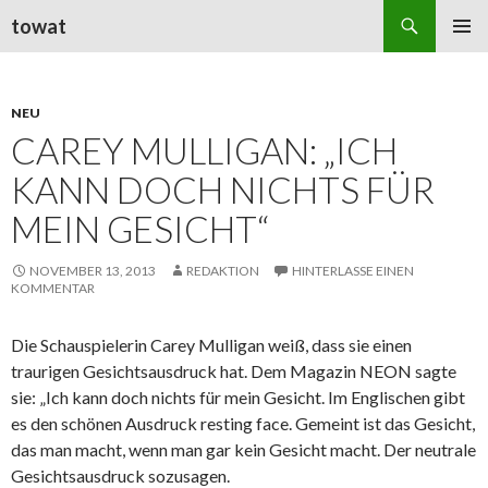
Suchen
towat
ZUM
PRIMÄR
INHALT
MENÜ
SPRINGEN
NEU
CAREY MULLIGAN: „ICH
KANN DOCH NICHTS FÜR
MEIN GESICHT“
NOVEMBER 13, 2013
REDAKTION
HINTERLASSE EINEN
KOMMENTAR
Die Schauspielerin Carey Mulligan weiß, dass sie einen
traurigen Gesichtsausdruck hat. Dem Magazin NEON sagte
sie: „Ich kann doch nichts für mein Gesicht. Im Englischen gibt
es den schönen Ausdruck resting face. Gemeint ist das Gesicht,
das man macht, wenn man gar kein Gesicht macht. Der neutrale
Gesichtsausdruck sozusagen.