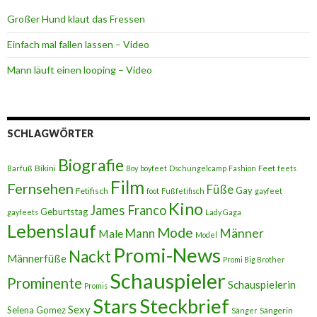
Großer Hund klaut das Fressen
Einfach mal fallen lassen – Video
Mann läuft einen looping – Video
SCHLAGWÖRTER
Biografie
Bikini
Feet
Barfuß
Boy
boyfeet
Dschungelcamp
Fashion
feets
Film
Fernsehen
Füße
Gay
Fetifisch
foot
Fußfetifisch
gayfeet
Kino
James Franco
Geburtstag
gayfeets
Lady Gaga
Lebenslauf
Mode
Männer
Male
Mann
Model
Promi-News
Nackt
Männerfüße
Promi Big Brother
Schauspieler
Prominente
Schauspielerin
Promis
Stars
Steckbrief
Sexy
Selena Gomez
Sängerin
Sänger