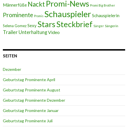
Promi-News
Nackt
Männerfüße
Promi Big Brother
Schauspieler
Prominente
Schauspielerin
Promis
Stars
Steckbrief
Sexy
Selena Gomez
Sängerin
Sänger
Trailer
Unterhaltung
Video
SEITEN
Dezember
Geburtstag Prominente April
Geburtstag Prominente August
Geburtstag Prominente Dezember
Geburtstag Prominente Januar
Geburtstag Prominente Juli