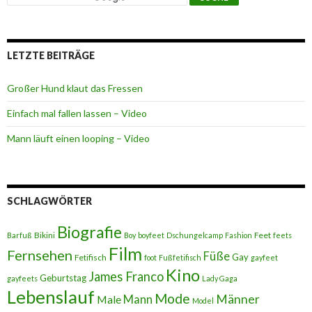
LETZTE BEITRÄGE
Großer Hund klaut das Fressen
Einfach mal fallen lassen – Video
Mann läuft einen looping – Video
SCHLAGWÖRTER
Biografie
Bikini
Feet
Barfuß
Boy
boyfeet
Dschungelcamp
Fashion
feets
Film
Fernsehen
Füße
Gay
Fetifisch
foot
Fußfetifisch
gayfeet
Kino
James Franco
Geburtstag
gayfeets
Lady Gaga
Lebenslauf
Mode
Männer
Male
Mann
Model