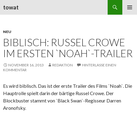
Suchen
towat
ZUM
PRIMÄR
INHALT
MENÜ
SPRINGEN
NEU
BIBLISCH: RUSSEL CROWE
IM ERSTEN `NOAH`-TRAILER
NOVEMBER 16, 2013
REDAKTION
HINTERLASSE EINEN
KOMMENTAR
Es wird biblisch. Das ist der erste Trailer des Films `Noah`. Die
Hauptrolle spielt darin der bärtige Russel Crowe. Der
Blockbuster stammt von `Black Swan`-Regisseur Darren
Aronofsky.