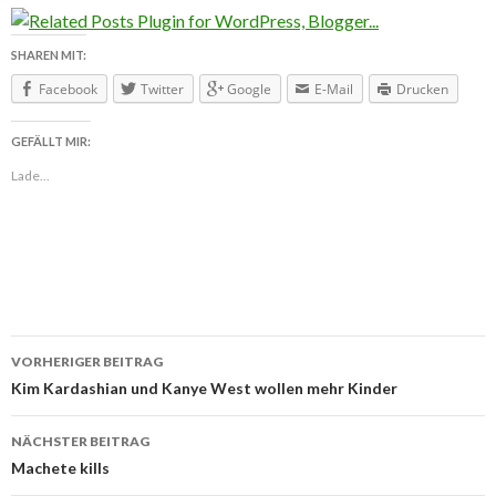
SHAREN MIT:
Facebook
Twitter
Google
E-Mail
Drucken
GEFÄLLT MIR:
Lade...
VORHERIGER BEITRAG
Beitragsnavigation
Kim Kardashian und Kanye West wollen mehr Kinder
NÄCHSTER BEITRAG
Machete kills