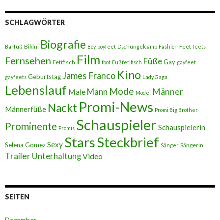
SCHLAGWÖRTER
Biografie
Bikini
Feet
Barfuß
Boy
boyfeet
Dschungelcamp
Fashion
feets
Film
Fernsehen
Füße
Gay
Fetifisch
foot
Fußfetifisch
gayfeet
Kino
James Franco
Geburtstag
gayfeets
Lady Gaga
Lebenslauf
Mode
Männer
Male
Mann
Model
Promi-News
Nackt
Männerfüße
Promi Big Brother
Schauspieler
Prominente
Schauspielerin
Promis
Stars
Steckbrief
Sexy
Selena Gomez
Sängerin
Sänger
Trailer
Unterhaltung
Video
SEITEN
Dezember