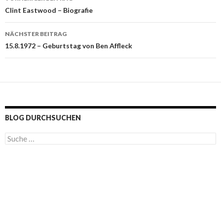
Beitragsnavigation
Clint Eastwood – Biografie
NÄCHSTER BEITRAG
15.8.1972 – Geburtstag von Ben Affleck
BLOG DURCHSUCHEN
S
u
c
h
e
n
a
c
h
: