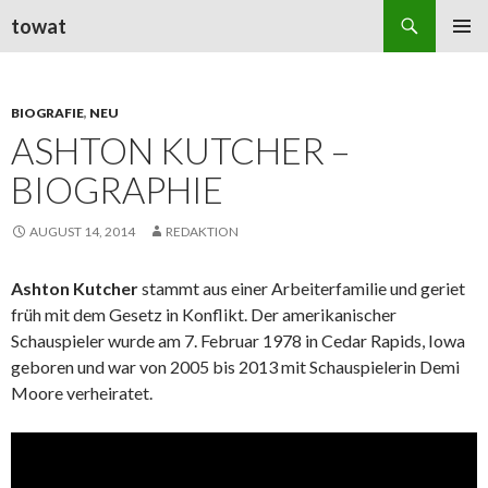
Suchen
towat
ZUM
PRIMÄR
INHALT
MENÜ
SPRINGEN
BIOGRAFIE
,
NEU
ASHTON KUTCHER –
BIOGRAPHIE
AUGUST 14, 2014
REDAKTION
Ashton Kutcher
stammt aus einer Arbeiterfamilie und geriet
früh mit dem Gesetz in Konflikt. Der amerikanischer
Schauspieler wurde am 7. Februar 1978 in Cedar Rapids, Iowa
geboren und war von 2005 bis 2013 mit Schauspielerin Demi
Moore verheiratet.