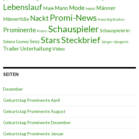
Lebenslauf
Mode
Männer
Male
Mann
Model
Promi-News
Nackt
Männerfüße
Promi Big Brother
Schauspieler
Prominente
Schauspielerin
Promis
Stars
Steckbrief
Sexy
Selena Gomez
Sängerin
Sänger
Trailer
Unterhaltung
Video
SEITEN
Dezember
Geburtstag Prominente April
Geburtstag Prominente August
Geburtstag Prominente Dezember
Geburtstag Prominente Januar