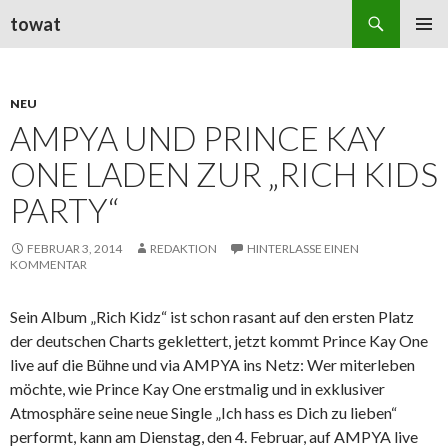
Suchen
towat
ZUM
PRIMÄR
INHALT
MENÜ
SPRINGEN
NEU
AMPYA UND PRINCE KAY
ONE LADEN ZUR „RICH KIDS
PARTY“
FEBRUAR 3, 2014
REDAKTION
HINTERLASSE EINEN
KOMMENTAR
Sein Album „Rich Kidz“ ist schon rasant auf den ersten Platz
der deutschen Charts geklettert, jetzt kommt Prince Kay One
live auf die Bühne und via AMPYA ins Netz: Wer miterleben
möchte, wie Prince Kay One erstmalig und in exklusiver
Atmosphäre seine neue Single „Ich hass es Dich zu lieben“
performt, kann am Dienstag, den 4. Februar, auf AMPYA live