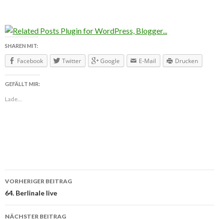
SHAREN MIT:
Facebook
Twitter
Google
E-Mail
Drucken
GEFÄLLT MIR:
Lade...
VORHERIGER BEITRAG
Beitragsnavigation
64. Berlinale live
NÄCHSTER BEITRAG