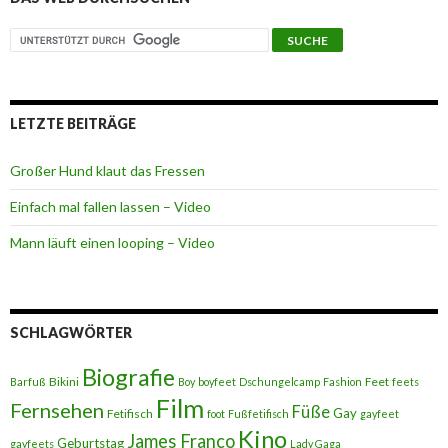
LETZTE BEITRÄGE
Großer Hund klaut das Fressen
Einfach mal fallen lassen – Video
Mann läuft einen looping – Video
SCHLAGWÖRTER
Biografie
Bikini
Feet
Barfuß
Boy
boyfeet
Dschungelcamp
Fashion
feets
Film
Fernsehen
Füße
Gay
Fetifisch
foot
Fußfetifisch
gayfeet
Kino
James Franco
Geburtstag
gayfeets
Lady Gaga