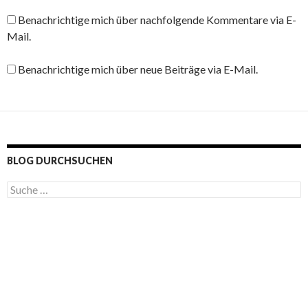
Benachrichtige mich über nachfolgende Kommentare via E-
Mail.
Benachrichtige mich über neue Beiträge via E-Mail.
BLOG DURCHSUCHEN
S
u
c
h
e
n
a
c
h
: