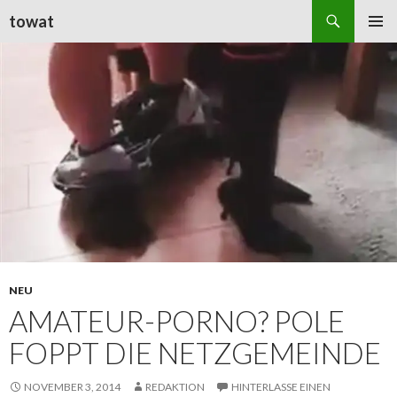
Suchen
towat
ZUM
PRIMÄR
INHALT
MENÜ
SPRINGEN
NEU
AMATEUR-PORNO? POLE
FOPPT DIE NETZGEMEINDE
NOVEMBER 3, 2014
REDAKTION
HINTERLASSE EINEN