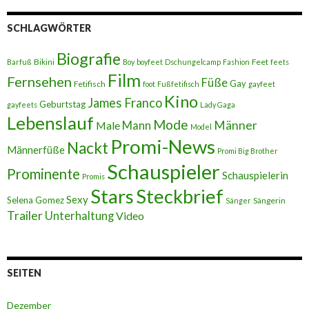
SCHLAGWÖRTER
Biografie
Bikini
Feet
Barfuß
Boy
boyfeet
Dschungelcamp
Fashion
feets
Film
Fernsehen
Füße
Gay
Fetifisch
foot
Fußfetifisch
gayfeet
Kino
James Franco
Geburtstag
gayfeets
Lady Gaga
Lebenslauf
Mode
Männer
Male
Mann
Model
Promi-News
Nackt
Männerfüße
Promi Big Brother
Schauspieler
Prominente
Schauspielerin
Promis
Stars
Steckbrief
Sexy
Selena Gomez
Sängerin
Sänger
Trailer
Unterhaltung
Video
SEITEN
Dezember