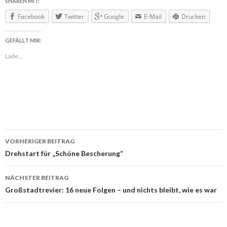
SHAREN MIT:
Facebook
Twitter
Google
E-Mail
Drucken
GEFÄLLT MIR:
Lade...
VORHERIGER BEITRAG
Beitragsnavigation
Drehstart für „Schöne Bescherung“
NÄCHSTER BEITRAG
Großstadtrevier: 16 neue Folgen – und nichts bleibt, wie es war