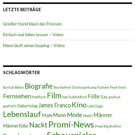
LETZTE BEITRÄGE
Großer Hund klaut das Fressen
Einfach mal fallen lassen – Video
Mann läuft einen looping – Video
SCHLAGWÖRTER
Biografie
Bikini
Feet
Barfuß
Boy
boyfeet
Dschungelcamp
Fashion
feets
Film
Fernsehen
Füße
Gay
Fetifisch
foot
Fußfetifisch
gayfeet
Kino
James Franco
Geburtstag
gayfeets
Lady Gaga
Lebenslauf
Mode
Männer
Male
Mann
Model
Promi-News
Nackt
Männerfüße
Promi Big Brother