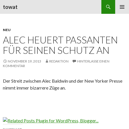
Suchen
towat
ZUM
PRIMÄR
INHALT
MENÜ
SPRINGEN
NEU
ALEC HEUERT PASSANTEN
FÜR SEINEN SCHUTZ AN
NOVEMBER 19, 2013
REDAKTION
HINTERLASSE EINEN
KOMMENTAR
Der Streit zwischen Alec Baldwin und der New Yorker Presse
nimmt immer bizarrere Züge an.