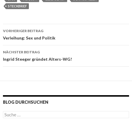
STECKBRIEF
VORHERIGER BEITRAG
Beitragsnavigation
Verleihung: Sex und Politik
NÄCHSTER BEITRAG
Ingrid Steeger gründet Alters-WG!
BLOG DURCHSUCHEN
S
u
c
h