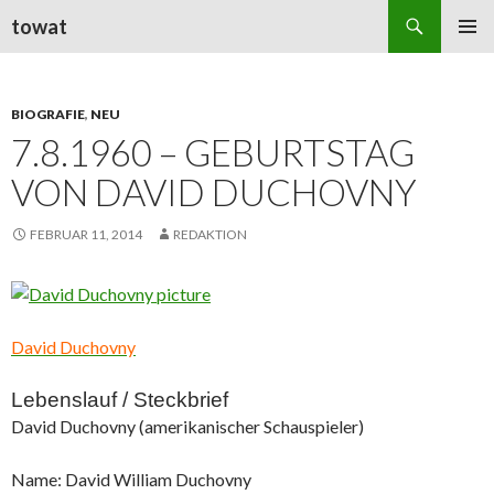
Suchen
towat
ZUM
PRIMÄR
INHALT
MENÜ
SPRINGEN
BIOGRAFIE
,
NEU
7.8.1960 – GEBURTSTAG
VON DAVID DUCHOVNY
FEBRUAR 11, 2014
REDAKTION
David Duchovny
Lebenslauf / Steckbrief
David Duchovny (amerikanischer Schauspieler)
Name: David William Duchovny