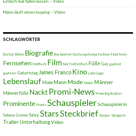
Einfach mal fallen lassen – Video
Mann läuft einen looping – Video
SCHLAGWÖRTER
Biografie
Bikini
Feet
Barfuß
Boy
boyfeet
Dschungelcamp
Fashion
feets
Film
Fernsehen
Füße
Gay
Fetifisch
foot
Fußfetifisch
gayfeet
Kino
James Franco
Geburtstag
gayfeets
Lady Gaga
Lebenslauf
Mode
Männer
Male
Mann
Model
Promi-News
Nackt
Männerfüße
Promi Big Brother
Schauspieler
Prominente
Schauspielerin
Promis
Stars
Steckbrief
Sexy
Selena Gomez
Sängerin
Sänger
Trailer
Unterhaltung
Video